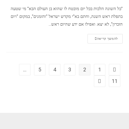
"כל השונה הלכות בכל יום מובטח לו שהוא בן העולם הבא" מי שטעה
בתפלת ראש השנה, וחתם בא"י מקדש ישראל "והזמנים", במקום "ויום
הזכרון", לא יצא. ואפילו אם ידע שהיום ראש…
להמשך קריאה
…
5
4
3
2
1
11