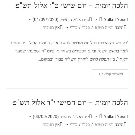
הלכה יומית – יום שישי ט"ו אלול תש"פ
Yalkut Yosef
ט״ו באלול ה׳תש״פ (04/09/2020)
הלכה יומית תש"פ
/
כללי
/
כללי
אין תגובות
"כל השונה הלכות בכל יום מובטח לו שהוא בן העולם הבא" יש נוהגים
לומר בראש השנה וביום הכפורים בשחרית, פיוט "ה' שמעתי שמעך
יראתי", בין תפלת לחש לחזרת השליח צבור. ובמקום…
להמשך קריאה
הלכה יומית – יום חמישי י"ד אלול תש"פ
Yalkut Yosef
י״ד באלול ה׳תש״פ (03/09/2020)
הלכה יומית תש"פ
/
כללי
/
כללי
אין תגובות