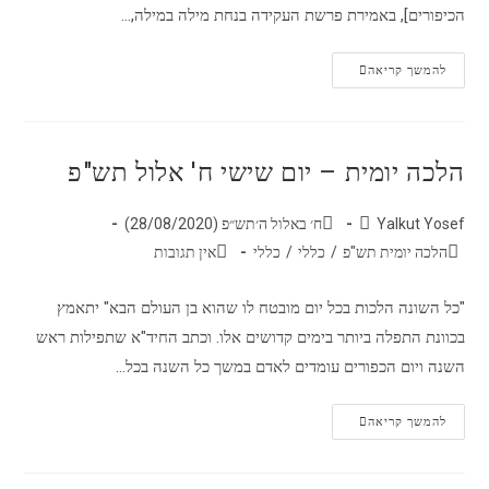
הכיפורים], באמירת פרשת העקידה בנחת מילה במילה,…
להמשך קריאה
הלכה יומית – יום שישי ח' אלול תש"פ
Yalkut Yosef
ח׳ באלול ה׳תש״פ (28/08/2020)
הלכה יומית תש"פ
/
כללי
/
כללי
אין תגובות
"כל השונה הלכות בכל יום מובטח לו שהוא בן העולם הבא" יתאמץ
בכוונת התפלה ביותר בימים קדושים אלו. וכתב החיד"א שתפילות ראש
השנה ויום הכפורים עומדים לאדם במשך כל השנה בכל…
להמשך קריאה