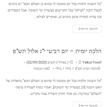
"כל השונה הלכות בכל יום מובטח לו שהוא בן העולם הבא" יש נוהגים
לכפול תיבת "לעילא" בכל הקדישים בעשרת ימי תשובה. אבל הספרדים
ובני עדות המזרח אינם נוהגים כן, ואומרים לעילא…
להמשך קריאה
הלכה יומית – יום רביעי י"ג אלול תש"פ
Yalkut Yosef
י״ג באלול ה׳תש״פ (02/09/2020)
הלכה יומית תש"פ
/
כללי
/
כללי
אין תגובות
"כל השונה הלכות בכל יום מובטח לו שהוא בן העולם הבא" בתפלות של
ראש השנה [וכן בעשרת ימי תשובה], יאמרו בסוף העמידה עושה
"השלום" במרומיו, וכן אחר חזרת השליח צבור בקדיש…
להמשך קריאה