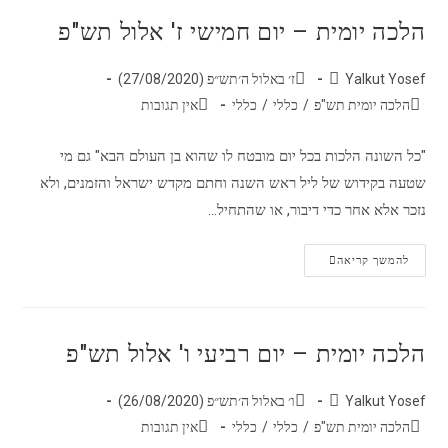
הלכה יומית – יום חמישי ז' אלול תש"פ
Yalkut Yosef
ז׳ באלול ה׳תש״פ (27/08/2020)
הלכה יומית תש"פ
/
כללי
/
כללי
אין תגובות
"כל השונה הלכות בכל יום מובטח לו שהוא בן העולם הבא" גם מי
שטעה בקידוש של ליל ראש השנה וחתם מקדש ישראל והזמנים, ולא
נזכר אלא אחר כדי דיבור, או שהתחיל…
להמשך קריאה
הלכה יומית – יום רביעי ו' אלול תש"פ
Yalkut Yosef
ו׳ באלול ה׳תש״פ (26/08/2020)
הלכה יומית תש"פ
/
כללי
/
כללי
אין תגובות