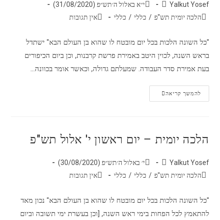
Yalkut Yosef
י״א באלול ה׳תש״פ (31/08/2020)
הלכה יומית תש"פ
/
כללי
/
כללי
אין תגובות
"כל השונה הלכות בכל יום מובטח לו שהוא בן העולם הבא" ישתדל
בראש השנה, לכוין היטב באמירת פרשת קרבנות, וכן ביום הכיפורים
בעת אמירת סדר העבודה. שמעלתם גדולה, וכאשר אומר בכוונה…
להמשך קריאה
הלכה יומית – יום ראשון י' אלול תש"פ
Yalkut Yosef
י׳ באלול ה׳תש״פ (30/08/2020)
הלכה יומית תש"פ
/
כללי
/
כללי
אין תגובות
"כל השונה הלכות בכל יום מובטח לו שהוא בן העולם הבא" נכון מאד
להתאמץ לכל הפחות בימי ראש השנה, [וכן בעשרת ימי תשובה וביום