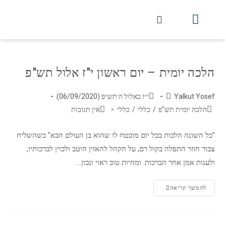
חלקי הסט
עלון עין יצחק
הלכה יומית
עמוד הבית
מכתבי הלכה
שידור חי מלווין דר וסוחרת
עלון השיעור השבועי
הלכה יומית – יום ראשון י"ז אלול תש"פ
Yalkut Yosef
י״ז באלול ה׳תש״פ (06/09/2020)
הלכה יומית תש"פ
/
כללי
/
כללי
אין תגובות
"כל השונה הלכות בכל יום מובטח לו שהוא בן העולם הבא" כשהשליח
צבור חוזר התפלה בקול רם, על הקהל להאזין היטב ולכוין לברכותיו,
ולענות אמן אחר הברכות. ומהיות טוב ראוי ונכון…
להמשך קריאה