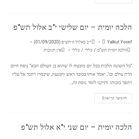
הלכה יומית – יום שלישי י"ב אלול תש"פ
Yalkut Yosef
י״ב באלול ה׳תש״פ (01/09/2020)
הלכה יומית תש"פ
/
כללי
/
כללי
אין תגובות
"כל השונה הלכות בכל יום מובטח לו שהוא בן העולם הבא" נוסח היום
הרת עולם וכו', יאמר אותו בכובד ראש והכנעה, שיכמרו רחמי אל עליו
ויהפך בזכותו. ותיקנו לומר נוסח זה,…
להמשך קריאה
הלכה יומית – יום שני י"א אלול תש"פ