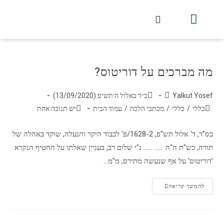
חלקי הסט
עלון עין יצחק
הלכה יומית
עמוד הבית
מכתבי הלכה
שידור חי מלווין דר וסוחרת
עלון השיעור השבועי
מה מברכים על דוריטוס?
Yalkut Yosef
כ״ד באלול ה׳תש״פ (13/09/2020)
כללי
/
כללי
/
מכתבי הלכה
/
עמוד הבית
יש תגובה אחת
בס"ד, ‏ד' אלול תש"פ, 1628-2/פ' לכבוד היקר והנעלה, שוקד באהלה של
תורה, כש"ת ה"ה ...... ...... נ"י שלום רב, בעניין שאלתו על החטיף הנקרא
'דוריטוס' על אף שנעשה מתירס, מ"מ…
להמשך קריאה