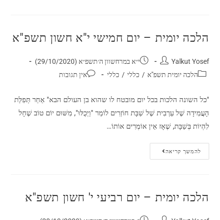
הלכה יומית – יום חמישי י"א חשון תשפ"א
Yalkut Yosef
י״א במרחשוון ה׳תשפ״א (29/10/2020)
הלכה יומית תשפ"א
/
כללי
/
כללי
אין תגובות
"כל השונה הלכות בכל יום מובטח לו שהוא בן העולם הבא" אַחַר תְּפִלַּת
הָעֲמִידָה שֶׁל עַרְבִית שֶׁל שַׁבָּת חוֹזְרִים לוֹמַר "וַיְכֻלּוּ", מִשּׁוּם יוֹם טוֹב שֶׁחָל
לִהְיוֹת בְּשַׁבָּת, שֶׁאָז אֵין אוֹמְרִים אוֹתוֹ…
להמשך קריאה
הלכה יומית – יום רביעי י' חשון תשפ"א