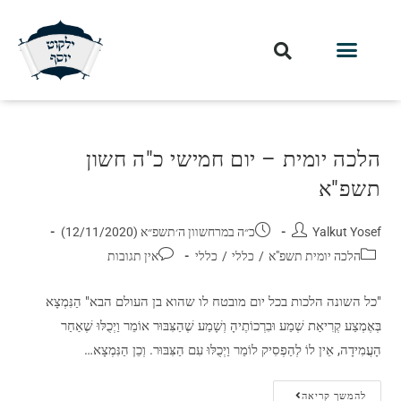
הלכה יומית – יום חמישי כ"ה חשון
תשפ"א
Yalkut Yosef
כ״ה במרחשוון ה׳תשפ״א (12/11/2020)
הלכה יומית תשפ"א
/
כללי
/
כללי
אין תגובות
"כל השונה הלכות בכל יום מובטח לו שהוא בן העולם הבא" הַנִּמְצָא
בְּאֶמְצַע קְרִיאַת שְׁמַע וּבִרְכוֹתֶיהָ וְשָׁמַע שֶׁהַצִּבּוּר אוֹמֵר וַיְכֻלּוּ שֶׁאַחַר
הָעֲמִידָה, אֵין לוֹ לְהַפְסִיק לוֹמַר וַיְכֻלּוּ עִם הַצִּבּוּר. וְכֵן הַנִּמְצָא…
להמשך קריאה