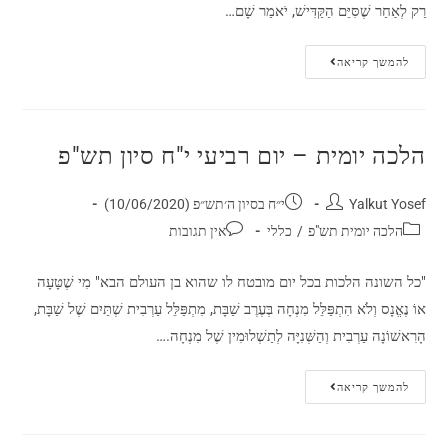
רַק לְאַחַר שֶׁסִּיֵּם הַקַּדִּישׁ, יֹאמַר שָׁם…
להמשך קריאה
הלכה יומית – יום רביעי י"ח סיון תש"פ
Yalkut Yosef
י״ח בסיון ה׳תש״פ (10/06/2020)
הלכה יומית תש"פ
/
כללי
אין תגובות
"כל השונה הלכות בכל יום מובטח לו שהוא בן העולם הבא" מִי שֶׁטָּעָה
אוֹ נֶאֱנָס וְלֹא הִתְפַּלֵּל מִנְחָה בְּעֶרֶב שַׁבָּת, מִתְפַּלֵּל עַרְבִית שְׁתַּיִם שֶׁל שַׁבָּת,
הָרִאשׁוֹנָה עַרְבִית וְהַשְּׁנִיָּה לְתַשְׁלוּמִין שֶׁל מִנְחָה.…
להמשך קריאה