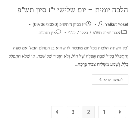
הלכה יומית – יום שלישי י"ז סיון תש"פ
Yalkut Yosef
י״ז בסיון ה׳תש״פ (09/06/2020)
הלכה יומית תש"פ
/
כללי
/
כללי
אין תגובות
"כל השונה הלכות בכל יום מובטח לו שהוא בן העולם הבא" אִם טָעָה
וְהִתְפַּלֵּל בְּלֵיל שַׁבָּת תְּפִלָּה שֶׁל חוֹל, וְלֹא הִזְכִּיר שֶׁל שַׁבָּת, אוֹ שֶׁלֹּא הִתְפַּלֵּל
כְּלָל, וְשָׁמַע מִשְּׁלִיחַ צִבּוּר בְּרָכָה…
להמשך קריאה
3
2
1