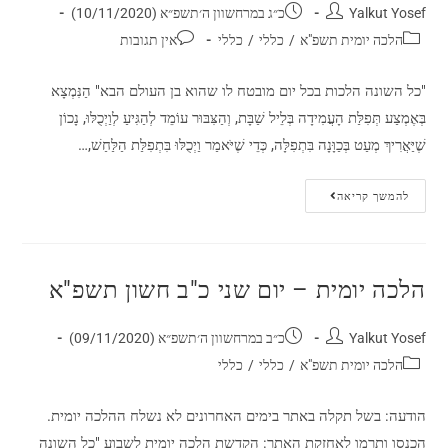
Yalkut Yosef
כ״ג במרחשוון ה׳תשפ״א (10/11/2020)
הלכה יומית תשפ"א
/
כללי
/
כללי
אין תגובות
"כל השונה הלכות בכל יום מובטח לו שהוא בן העולם הבא" הַנִּמְצָא
בְּאֶמְצַע תְּפִלַּת הָעֲמִידָה בְּלֵיל שַׁבָּת, וְהַצִּבּוּר עוֹמֵד לְהַגִּיעַ לְוַיְכֻלּוּ, נָכוֹן
שֶׁיַּאֲרִיךְ מְעַט בְּכַוָּנָה בִּתְפִלָּה, כְּדֵי שֶׁיֹּאמַר וַיְכֻלּוּ בִּתְפִלַּת הַלַּחַשׁ,…
להמשך קריאה
הלכה יומית – יום שני כ"ב חשון תשפ"א
Yalkut Yosef
כ״ב במרחשוון ה׳תשפ״א (09/11/2020)
הלכה יומית תשפ"א
/
כללי
/
כללי
הודעה: בשל תקלה באתר בימים האחרונים לא נשלח ההלכה יומית.
הכנסו ותרמו לאחזקת האתר: הקדשת הלכה יומית לשבוע "כל השונה