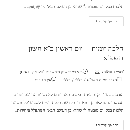
הלכות בכל יום מובטח לו שהוא בן העולם הבא" מִי שֶׁנִּתְעַכֵּב…
להמשך קריאה
הלכה יומית – יום ראשון כ"א חשון
תשפ"א
Yalkut Yosef
כ״א במרחשוון ה׳תשפ״א (08/11/2020)
הלכה יומית תשפ"א
/
כללי
/
כללי
אין תגובות
הודעה: בשל תקלה באתר בימים האחרונים לא נשלח ההלכה יומית.
הכנסו ותרמו לאחזקת האתר: הקדשת הלכה יומית לשבוע "כל השונה
הלכות בכל יום מובטח לו שהוא בן העולם הבא" הַמִּתְפַּלֵּל בִּיחִידוּת…
להמשך קריאה