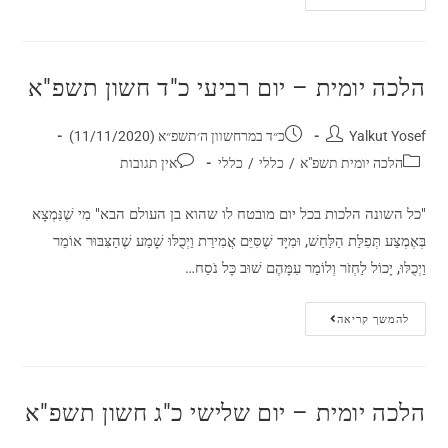
הלכה יומית – יום רביעי כ"ד חשון תשפ"א
Yalkut Yosef
כ״ד במרחשוון ה׳תשפ״א (11/11/2020)
הלכה יומית תשפ"א
/
כללי
/
כללי
אין תגובות
"כל השונה הלכות בכל יום מובטח לו שהוא בן העולם הבא" מִי שֶׁנִּמְצָא
בְּאֶמְצַע תְּפִלַּת הַלַּחַשׁ, וּמִיָּד שֶׁסִּיֵּם אֲמִירַת וַיְכֻלּוּ שָׁמַע שֶׁהַצִּבּוּר אוֹמֵר
וַיְכֻלּוּ, יָכוֹל לַחְזֹר וְלוֹמַר עִמָּהֶם שׁוּב כָּל נֹסַח…
להמשך קריאה
הלכה יומית – יום שלישי כ"ג חשון תשפ"א