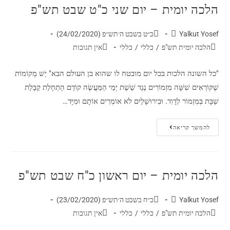
הלכה יומית – יום שני כ"ט שבט תש"פ
Yalkut Yosef
כ״ט בשבט ה׳תש״פ (24/02/2020)
הלכה יומית תש"פ
/
כללי
/
כללי
אין תגובות
"כל השונה הלכות בכל יום מובטח לו שהוא בן העולם הבא" יֵשׁ מְקוֹמוֹת
שֶׁקּוֹרְאִים שִׁשָּׁה מִזְמוֹרִים נֶגֶד שֵׁשֶׁת יְמֵי הַמַּעֲשֶׂה קוֹדֵם הַתְחָלַת קַבָּלַת
שַׁבָּת בְּמִזְמוֹר לְדָוִד. וּבִירוּשָׁלַיִם לֹא אוֹמְרִים אוֹתָם וּמִיָּד…
להמשך קריאה
הלכה יומית – יום ראשון כ"ח שבט תש"פ
Yalkut Yosef
כ״ח בשבט ה׳תש״פ (23/02/2020)
הלכה יומית תש"פ
/
כללי
/
כללי
אין תגובות