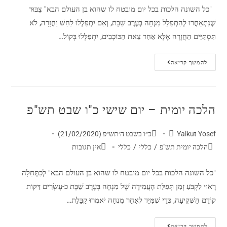
"כל השונה הלכות בכל יום מובטח לו שהוא בן העולם הבא" צִבּוּר
שֶׁנִּתְאַחֲרוּ לְהִתְפַּלֵּל מִנְחָה בְּעֶרֶב שַׁבָּת, וְאִם יִתְפַּלְלוּ לַחַשׁ וַחֲזָרָה, לֹא
תִּסְתַּיֵּים הַחֲזָרָה אֶלָּא אַחַר צֵאת הַכּוֹכָבִים, יִתְפַּלְּלוּ בְּקוֹל…
להמשך קריאה
הלכה יומית – יום שישי כ"ו שבט תש"פ
Yalkut Yosef
כ״ו בשבט ה׳תש״פ (21/02/2020)
הלכה יומית תש"פ
/
כללי
/
כללי
אין תגובות
"כל השונה הלכות בכל יום מובטח לו שהוא בן העולם הבא" לְכַתְּחִלָּה
רָאוּי לִקְבֹּעַ זְמַן תְּפִלַּת הָעֲמִידָה שֶׁל מִנְחָה בְּעֶרֶב שַׁבָּת כ-עֶשְׂרִים דַּקּוֹת
קוֹדֵם הַשְּׁקִיעָה, כְּדֵי שֶׁמִּיָּד לְאַחַר מִנְחָה יֹאמְרוּ קַבָּלַת…
להמשך קריאה