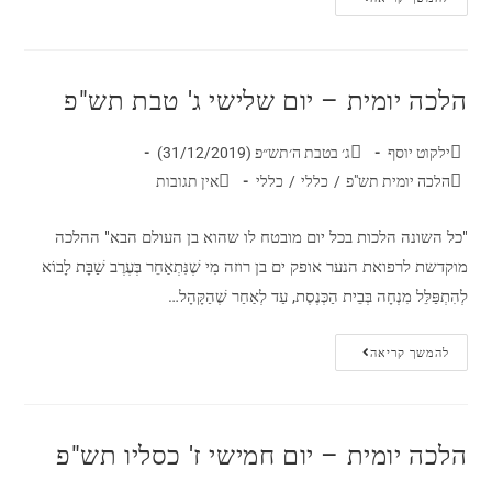
הלכה יומית – יום שלישי ג' טבת תש"פ
ילקוט יוסף
ג׳ בטבת ה׳תש״פ (31/12/2019)
הלכה יומית תש"פ
/
כללי
/
כללי
אין תגובות
"כל השונה הלכות בכל יום מובטח לו שהוא בן העולם הבא" ההלכה
מוקדשת לרפואת הנער אופק ים בן רוזה מִי שֶׁנִּתְאַחֵר בְּעֶרֶב שַׁבָּת לָבוֹא
לְהִתְפַּלֵּל מִנְחָה בְּבֵית הַכְּנֶסֶת, עַד לְאַחַר שֶׁהַקָּהָל…
להמשך קריאה
הלכה יומית – יום חמישי ז' כסליו תש"פ