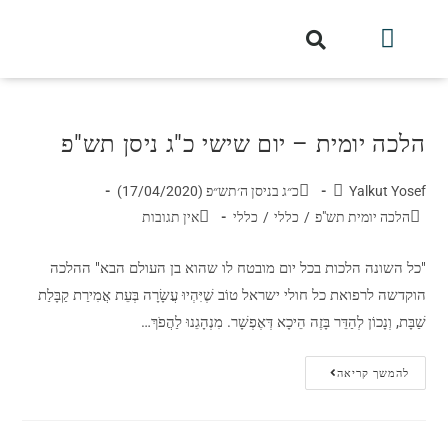
חלקי הסט
עלון עין יצחק
הלכה יומית
עמוד הבית
מכתבי הלכה
שידור חי מלווין דר וסוחרת
עלון השיעור השבועי
הלכה יומית – יום שישי כ"ג ניסן תש"פ
Yalkut Yosef
כ״ג בניסן ה׳תש״פ (17/04/2020)
הלכה יומית תש"פ
/
כללי
/
כללי
אין תגובות
"כל השונה הלכות בכל יום מובטח לו שהוא בן העולם הבא" ההלכה
הוקדשה לרפואת כל חולי ישראל טוֹב שֶׁיִּהְיוּ עֲשָׂרָה בְּעֵת אֲמִירַת קַבָּלַת
שַׁבָּת, וְנָכוֹן לְהַדֵּר בָּזֶה הֵיכָא דְּאֶפְשָׁר. מִנְהָגֵנוּ לַהֲפֹךְ…
להמשך קריאה