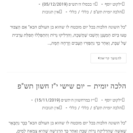
ילקוט יוסף
ז׳ בכסלו ה׳תש״פ (05/12/2019)
הלכה יומית תש"פ
/
כללי
/
כללי
אין תגובות
"כל השונה הלכות בכל יום מובטח לו שהוא בן העולם הבא" אִם הַצִּבּוּר
טָעוּ בְּיוֹם הַמְעֻנָּן וְחָשְׁבוּ שֶׁחֲשֵׁכָה, וְהִדְלִיקוּ נֵרוֹת וְהִתְפַּלְלוּ תְּפִלַּת עַרְבִית
שֶׁל שַׁבָּת, וְאַחַר כָּךְ נִתְפַּזְּרוּ הֶעָבִים וְזָרְחָה חַמָּה,…
להמשך קריאה
הלכה יומית – יום שישי י"ז חשון תש"פ
ילקוט יוסף
י״ז במרחשוון ה׳תש״פ (15/11/2019)
הלכה יומית תש"פ
/
כללי
/
כללי
אין תגובות
"כל השונה הלכות בכל יום מובטח לו שהוא בן העולם הבא" כְּבָר נִתְבָּאֵר
שֶׁאִשָּׁה שֶׁהִדְלִיקָה נֵרוֹת שַׁבָּת וְאַחַר כָּךְ הִרְגִּישָׁה שֶׁהִיא צְמֵאָה לְמַיִם,