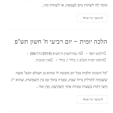
מוּתָּר לָהּ לִשְׁתּוֹת מַיִם לְצָמְאָה, אוֹ לִשְׁתּוֹת תֵּה…
להמשך קריאה
הלכה יומית – יום רביעי ח' חשון תש"פ
ילקוט יוסף
ח׳ במרחשוון ה׳תש״פ (06/11/2019)
הלכה יומית תש"פ
/
כללי
/
כללי
אין תגובות
"כל השונה הלכות בכל יום מובטח לו שהוא בן העולם הבא" אִשָּׁה
שֶׁשָּׁכְחָה לְהַדְלִיק נֵרוֹת שַׁבָּת, וְנִזְכְּרָה בְּתוֹךְ זְמַן בֵּין הַשְּׁמָשׁוֹת, שֶׁהוּא י"ג
וָחֵצִי דַּקּוֹת בְּשָׁעוֹת זְמַנִּיּוֹת אַחַר הַשְּׁקִיעָה, וְאֵין אוֹר…
להמשך קריאה