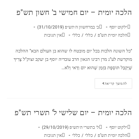
הלכה יומית – יום חמישי ב' חשון תש"פ
ילקוט יוסף
ב׳ במרחשוון ה׳תש״פ (31/10/2019)
הלכה יומית תש"פ
/
כללי
/
כללי
אין תגובות
"כל השונה הלכות בכל יום מובטח לו שהוא בן העולם הבא" ההלכה
מוקדשת לע"נ מרן רבינו הגאון הרב עובדיה יוסף בן יעקב זצוק"ל צָרִיךְ
שֶׁיְּקַבֵּל תּוֹסֶפֶת בִּזְמַן שֶׁהוּא יוֹם וַדַּאי וְלֹא…
להמשך קריאה
הלכה יומית – יום שלישי ל' תשרי תש"פ
ילקוט יוסף
ל׳ בתשרי ה׳תש״פ (29/10/2019)
הלכה יומית תש"פ
/
כללי
/
כללי
אין תגובות