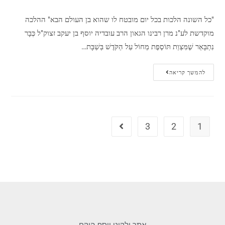
"כל השונה הלכות בכל יום מובטח לו שהוא בן העולם הבא" ההלכה
מוקדשת לע"נ מרן רבינו הגאון הרב עובדיה יוסף בן יעקב זצוק"ל כְּבָר
נִתְבָּאֵר שֶׁמִּצְוַת תּוֹסֶפֶת מֵחוֹל עַל הַקֹּדֶשׁ בְּשַׁבָּת…
להמשך קריאה
3
2
1
אתר ילקוט יוסף הוקם