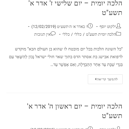
הלכה יומית – יום שלישי ז' אדר א'
תשע"ט
ילקוט יוסף
ז׳ באדר א׳ ה׳תשע״ט (12/02/2019)
הלכה יומית תשע"ט
/
כללי
/
כללי
אין תגובות
"כל השונה הלכות בכל יום מובטח לו שהוא בן העולם הבא" מוקדש
לרפואת אבישג בת אסתר הדס בתוך שאר חולי ישראל נָכוֹן לְהִשָּׁאֵר עִם
בִּגְדֵי שַׁבָּת עַד אַחַר הַהַבְדָּלָה, וְאִם אֶפְשָׁר עַד…
להמשך קריאה
הלכה יומית – יום ראשון ה' אדר א'
תשע"ט