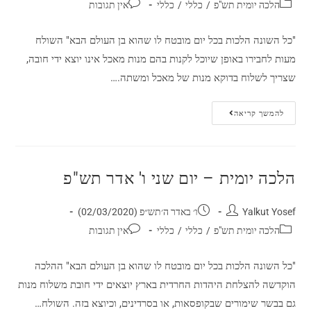
הלכה יומית תש"פ
/
כללי
/
כללי
אין תגובות
"כל השונה הלכות בכל יום מובטח לו שהוא בן העולם הבא" השולח
מעות לחבירו באופן שיוכל לקנות בהם מנות מאכל אינו יוצא ידי חובה,
שצריך לשלוח בדוקא מנות של מאכל ומשתה.…
להמשך קריאה
הלכה יומית – יום שני ו' אדר תש"פ
Yalkut Yosef
ו׳ באדר ה׳תש״פ (02/03/2020)
הלכה יומית תש"פ
/
כללי
/
כללי
אין תגובות
"כל השונה הלכות בכל יום מובטח לו שהוא בן העולם הבא" ההלכה
הוקדשה להצלחת היהדות החרדית בארץ יוצאים ידי חובת משלוח מנות
גם בבשר שימורים שבקופסאות, או בסרדינים, וכיוצא בזה. השולח…