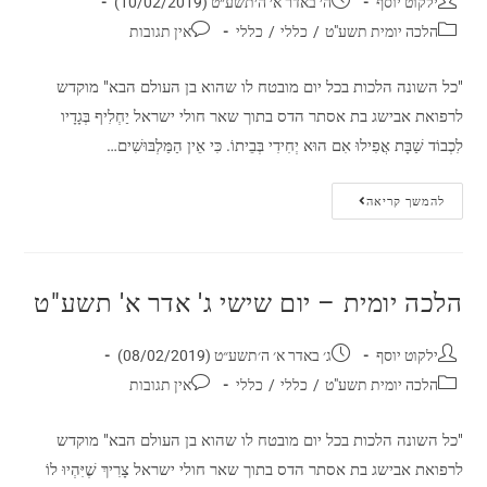
ילקוט יוסף
ה׳ באדר א׳ ה׳תשע״ט (10/02/2019)
הלכה יומית תשע"ט
/
כללי
/
כללי
אין תגובות
"כל השונה הלכות בכל יום מובטח לו שהוא בן העולם הבא" מוקדש
לרפואת אבישג בת אסתר הדס בתוך שאר חולי ישראל יַחְלִיף בְּגָדָיו
לִכְבוֹד שַׁבָּת אֲפִילוּ אִם הוּא יְחִידִי בְּבֵיתוֹ. כִּי אֵין הַמַּלְבּוּשִׁים…
להמשך קריאה
הלכה יומית – יום שישי ג' אדר א' תשע"ט
ילקוט יוסף
ג׳ באדר א׳ ה׳תשע״ט (08/02/2019)
הלכה יומית תשע"ט
/
כללי
/
כללי
אין תגובות
"כל השונה הלכות בכל יום מובטח לו שהוא בן העולם הבא" מוקדש
לרפואת אבישג בת אסתר הדס בתוך שאר חולי ישראל צָרִיךְ שֶׁיִּהְיוּ לוֹ