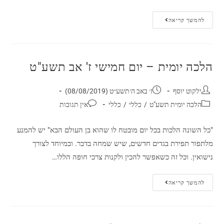
להמשך קריאה
הלכה יומית – יום חמישי ז' אב תשע"ט
ילקוט יוסף
ז׳ באב ה׳תשע״ט (08/08/2019)
הלכה יומית תשע"ט
/
כללי
/
כללי
אין תגובות
"כל השונה הלכות בכל יום מובטח לו שהוא בן העולם הבא" יש להמנע
מלתפור תפירת בגדים חדשים, שיש שמחה בדבר. ובמיוחד לצורך
נישואין. וכל זה כשאפשר להכין ולקנות צרכי חופה הללו…
להמשך קריאה