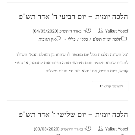
הלכה יומית – יום רביעי ח' אדר תש"פ
Yalkut Yosef
ח׳ באדר ה׳תש״פ (04/03/2020)
הלכה יומית תש"פ
/
כללי
/
כללי
אין תגובות
"כל השונה הלכות בכל יום מובטח לו שהוא בן העולם הבא" השולח
לחבירו שהוא תלמיד חכם חידושי תורה ופרפראות לחכמה, או ספרי
קודש, ביום פורים, אינו יוצא בזה ידי חובת משלוח…
להמשך קריאה
הלכה יומית – יום שלישי ז' אדר תש"פ
Yalkut Yosef
ז׳ באדר ה׳תש״פ (03/03/2020)