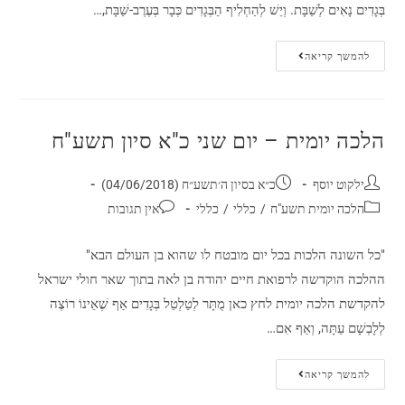
בְּגָדִים נָאִים לְשַׁבָּת. וְיֵשׁ לְהַחְלִיף הַבְּגָדִים כְּבָר בְּעֶרֶב-שַׁבָּת,…
להמשך קריאה
הלכה יומית – יום שני כ"א סיון תשע"ח
ילקוט יוסף
כ״א בסיון ה׳תשע״ח (04/06/2018)
הלכה יומית תשע"ח
/
כללי
/
כללי
אין תגובות
"כל השונה הלכות בכל יום מובטח לו שהוא בן העולם הבא"
ההלכה הוקדשה לרפואת חיים יהודה בן לאה בתוך שאר חולי ישראל
להקדשת הלכה יומית לחץ כאן מֻתָּר לְטַלְטֵל בְּגָדִים אַף שֶׁאֵינוֹ רוֹצֶה
לְלָבְשָׁם עַתָּה, וְאַף אִם…
להמשך קריאה