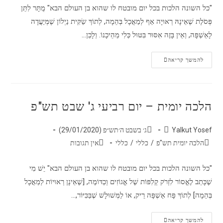
"כל השונה הלכות בכל יום מובטח לו שהוא בן העולם הבא" מֻתָּר לִתֵּן
פְּסֹלֶת שֶׁאֵינָהּ רְאוּיָה אַף לְמַאֲכָל בְּהֵמָה, לְתוֹךְ שַׂקִּית נַיְלוֹן שֶׁמְּיַעֲדָה
לָאַשְׁפָּה, וְאֵין בָּזֶה אִסּוּר בִּטּוּל כְּלִי מֵהֵיכָנוֹ. וְלָכֵן…
להמשך קריאה
הלכה יומית – יום רביעי ג' שבט תש"פ
Yalkut Yosef
ג׳ בשבט ה׳תש״פ (29/01/2020)
הלכה יומית תש"פ
/
כללי
/
כללי
אין תגובות
"כל השונה הלכות בכל יום מובטח לו שהוא בן העולם הבא" יֵשׁ מִי
שֶׁכָּתַב לֶאֱסוֹר לִזְרֹק קְלִפּוֹת שֶׁל אֱגוֹזִים וְכַדּוֹמֶה, [שֶׁאֵינָן רְאוּיוֹת לְמַאֲכָל
בְּהֵמָה] לְתוֹךְ פָּח אַשְׁפָּה רֵיק, אוֹ לַמְּשׁוּלָשׁ שֶׁבַּכִּיּוֹר,…
להמשך קריאה