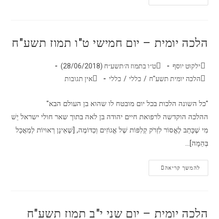
הלכה יומית – יום חמישי ט"ו תמוז תשע"ח
ילקוט יוסף
ט״ו בתמוז ה׳תשע״ח (28/06/2018)
הלכה יומית תשע"ח
/
כללי
/
כללי
אין תגובות
"כל השונה הלכות בכל יום מובטח לו שהוא בן העולם הבא"
ההלכה הוקדשה לרפואת חיים יהודה בן לאה בתוך שאר חולי ישראל יֵשׁ
מִי שֶׁכָּתַב לֶאֱסוֹר לִזְרֹק קְלִפּוֹת שֶׁל אֱגוֹזִים וְכַדּוֹמֶה, [שֶׁאֵינָן רְאוּיוֹת לְמַאֲכָל
בְּהֵמָה]…
להמשך קריאה
הלכה יומית – יום שני י"ב תמוז תשע"ח