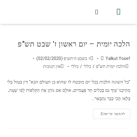
חלקי הסט
עלון עין יצחק
הלכה יומית
עמוד הבית
מכתבי הלכה
שידור חי מלווין דר וסוחרת
עלון השיעור השבועי
הלכה יומית – יום ראשון ז' שבט תש"פ
Yalkut Yosef
ז׳ בשבט ה׳תש״פ (02/02/2020)
הלכה יומית תש"פ
/
כללי
/
כללי
אין תגובות
"כל השונה הלכות בכל יום מובטח לו שהוא בן העולם הבא" דִּין בִּטּוּל כְּלִי
מֵהֵיכָנוֹ שַׁיָּךְ גַּם בְּכֵלִים חַד פַּעֲמִיִּים, אוּלָם אִם נוֹתֵן אֶת הַקְּלִפּוֹת לְפִי שָׁעָה,
בְּלָאו הֲכִי כְּבָר נִתְבָּאֵר…
להמשך קריאה