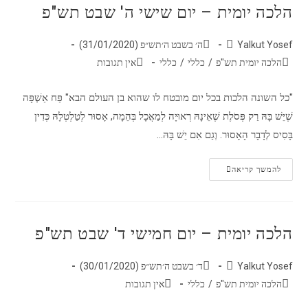
הלכה יומית – יום שישי ה' שבט תש"פ
Yalkut Yosef
ה׳ בשבט ה׳תש״פ (31/01/2020)
הלכה יומית תש"פ
/
כללי
/
כללי
אין תגובות
"כל השונה הלכות בכל יום מובטח לו שהוא בן העולם הבא" פַּח אַשְׁפָּה
שֶׁיֵּשׁ בָּהּ רַק פְּסֹלֶת שֶׁאֵינָהּ רְאוּיָה לְמַאֲכָל בְּהֵמָה, אָסוּר לְטַלְטְלָהּ כְּדִין
בָּסִיס לְדָבָר הָאָסוּר. וְגַם אִם יֵשׁ בָּהּ…
להמשך קריאה
הלכה יומית – יום חמישי ד' שבט תש"פ
Yalkut Yosef
ד׳ בשבט ה׳תש״פ (30/01/2020)
הלכה יומית תש"פ
/
כללי
אין תגובות