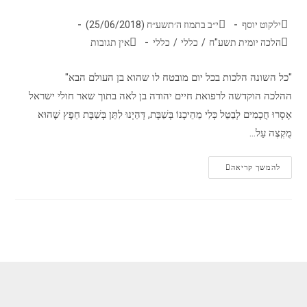
ילקוט יוסף
י״ב בתמוז ה׳תשע״ח (25/06/2018)
הלכה יומית תשע"ח
/
כללי
/
כללי
אין תגובות
"כל השונה הלכות בכל יום מובטח לו שהוא בן העולם הבא"
ההלכה הוקדשה לרפואת חיים יהודה בן לאה בתוך שאר חולי ישראל
אָסְרוּ חֲכָמִים לְבַטֵּל כְּלִי מֵהֵיכָנוֹ בְּשַׁבָּת, דְּהַיְנוּ לִתֵּן בְּשַׁבָּת חֵפֶץ שֶׁהוּא
מֻקְצֶה עַל…
להמשך קריאה