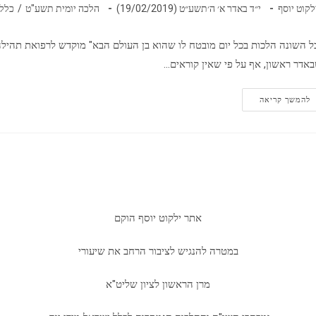
בר:
פורסם:
קטגוריה:
לקוט יוסף
י״ד באדר א׳ ה׳תשע״ט (19/02/2019)
הלכה יומית תשע"ט
/
כללי
ל השונה הלכות בכל יום מובטח לו שהוא בן העולם הבא" מוקדש לרפואת תהילה 
אדר ראשון, אף על פי שאין קוראים…
הלכה
להמשך קריאה
יומית
–
יום
שלישי
י"ד
אדר
א'
תשע"ט
אתר ילקוט יוסף הוקם
במטרה להנגיש לציבור הרחב את שיעורי
מרן הראשון לציון שליט"א