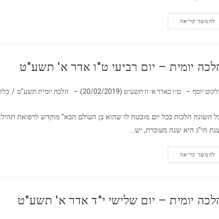
הלכה
להמשך קריאה
יומית
–
יום
חמישי
ז'
אדר
לכה יומית – יום רביעי ט"ו אדר א' תשע"ט
ב'
תשע"ט
בר:
פורסם:
קטגוריה:
לקוט יוסף
ט״ו באדר א׳ ה׳תשע״ט (20/02/2019)
הלכה יומית תשע"ט
/
כללי
ל השונה הלכות בכל יום מובטח לו שהוא בן העולם הבא" מוקדש לרפואת תהילה
נת הי"ג היא שנה מעוברת, יש…
הלכה
להמשך קריאה
יומית
–
יום
רביעי
ט"ו
אדר
לכה יומית – יום שלישי י"ד אדר א' תשע"ט
א'
תשע"ט