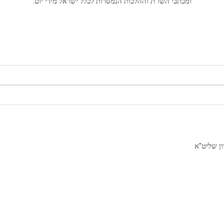
ומכתבי השו"ת וההלכות הנמסרות לכלל ישראל מידי יום.
ון שליט"א