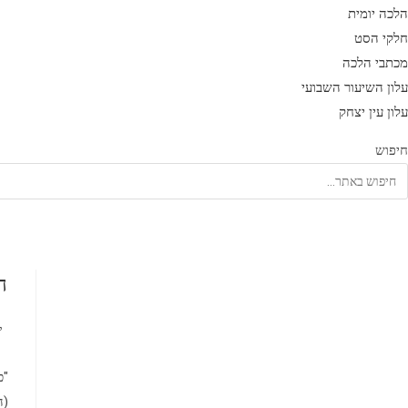
הלכה יומית
חלקי הסט
מכתבי הלכה
עלון השיעור השבועי
עלון עין יצחק
חיפוש
ה
מח
י
"כ
(ה