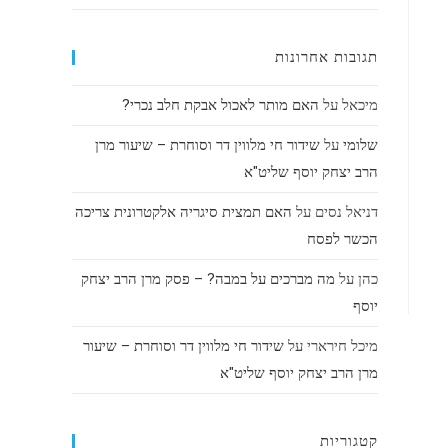
תגובות אחרונות
מיכאל
על
האם מותר לאכול אבקת חלב נכרי?
שלומי
על
שידור חי מלווין דר וסוחרת – שיעור מרן
הרב יצחק יוסף שליט"א
דניאל נסים
על
האם תמצית סיגריה אלקטרונית צריכה
הכשר לפסח
כהן
על
מה מברכים על במבה? – פסק מרן הרב יצחק
יוסף
מיכל חירארי
על
שידור חי מלווין דר וסוחרת – שיעור
מרן הרב יצחק יוסף שליט"א
קטגוריות