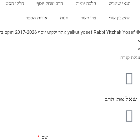
תנאי שימוש
הלכה יומית
הרב יצחק יוסף
חלקי הסט
החשבון שלי
צרו קשר
חנות
אודות הספר
© yalkut yosef Rabbi Yitzhak Yosef אתר ילקוט יוסף 2017-2026 הוקם בשנת תשע"ז - באתר הלכה יומית • עלון עין יצחק • גלריה • ספרי מרן הראש"ל • השיעור השבועי 077-2249906
×
×
עגלת קניות
שאל את הרב
שם