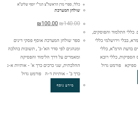
כללי
,
ספרי מרן הראשל"צ הגר"י יוסף שליט"א
שולחן המערכת
₪
100.00
₪
140.00
 3 כרכים. כללי התלמוד והפוסקים,
רא, בבלי וירושלמי כללי
ספר שולחן המערכת אוסף פסקי דינים
ים בדעת הרמ"א, כללי
ומנהגים לפי סדר הא'-ב' , תשובות בהלכה
 הספיקות, כללי רובא
ומאמרים על דרך הלימוד והפסיקה
 ספיקא פורמט גדול
ההלכתית, שני כרכים כרך א' - אותיות א-ג
כרך ב' - אותיות ד-ה פורמט גדול
מידע נוסף