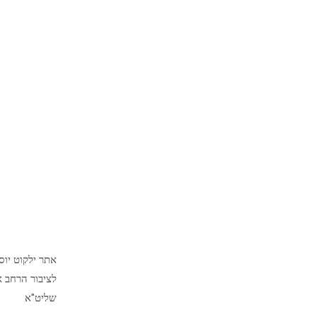
אתר ילקוט יו
לציבור הרחב א
שליט"א