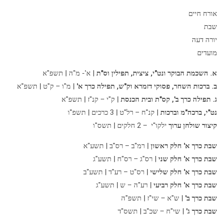
אורח חיים
שבת
יורה דעה
מועדים
א. השכמת הבוקר ונט"י, ציצית, תפילין וס"ת
| א'- מ"ה | תשפ"א
ב. ברכות השחר, פסוקי דזמרא וק"ש, תפילה כרך א'
| מ"ו – ק"ט | תשפ"א
ג. תפילה כרך ב',
קס"ת ובית הכנסת
| ק"י – קנ"ז | תשפ"א
נט"י, ברכה"מ וברכות
| קנ"ח – רל"ט | 3 כרכים | תשפ"ו
קיצור שולחן ערוך
ילקו"י – 2 חלקים | תשס"ו
שבת כרך א' חלק ראשון
| רמ"ב – רס"ב | תשע"א
שבת כרך א' חלק שני
| רס"ג – רס"ח | תשע"ג
שבת כרך א' חלק שלישי
| רס"ט – רע"ד | תשע"ב
שבת כרך א' חלק רביעי
| רע"ה – ש | תשע"ג
שבת כרך ב'
| ש"א – שי"ז | תשפ"ה
שבת כרך ג'
| שי"ח – שכ"ב | תשס"ד