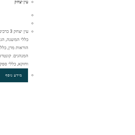
עין יצחק
עין יצחק
כללי המשנה, הגמ
הוראות מרן, כלל
המנהגים. קונטרס
וחזקא, כללי ספק
מידע נוסף