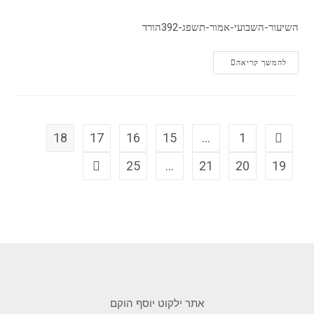
השיעור-השבועי-אמור-תשפג-392הורד
להמשך קריאה
18
17
16
15
…
1
25
…
21
20
19
אתר ילקוט יוסף הוקם