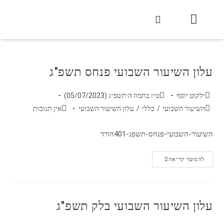
חלקי הסט
עלון עין יצחק
הלכה יומית
עמוד הבית
מכתבי הלכה
שידור חי מלווין דר וסוחרת
עלון השיעור השבועי
עלון השיעור השבועי פנחס תשפ"ג
ילקוט יוסף
ט״ז בתמוז ה׳תשפ״ג (05/07/2023)
השיעור השבועי
/
כללי
/
עלון השיעור השבועי
אין תגובות
השיעור-השבועי-פנחס-תשפג-401הורד
להמשך קריאה
עלון השיעור השבועי בלק תשפ"ג