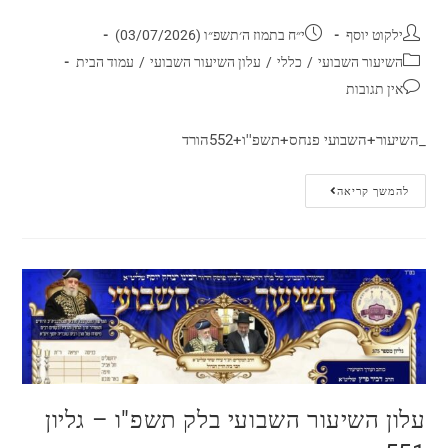
ילקוט יוסף
י״ח בתמוז ה׳תשפ״ו (03/07/2026)
השיעור השבועי
/
כללי
/
עלון השיעור השבועי
/
עמוד הבית
אין תגובות
_השיעור+השבועי פנחס+תשפ''ו+552הורד
להמשך קריאה
עלון השיעור השבועי בלק תשפ"ו – גליון