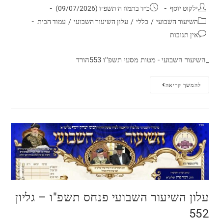
ילקוט יוסף
כ״ד בתמוז ה׳תשפ״ו (09/07/2026)
השיעור השבועי
/
כללי
/
עלון השיעור השבועי
/
עמוד הבית
אין תגובות
_השיעור השבועי - מטות מסעי תשפ''ו 553הורד
להמשך קריאה
עלון השיעור השבועי פנחס תשפ"ו – גליון
552