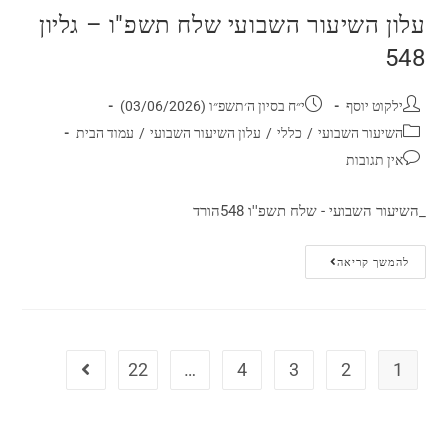
עלון השיעור השבועי שלח תשפ"ו – גליון
548
ילקוט יוסף
י״ח בסיון ה׳תשפ״ו (03/06/2026)
השיעור השבועי
/
כללי
/
עלון השיעור השבועי
/
עמוד הבית
אין תגובות
_השיעור השבועי - שלח תשפ''ו 548הורד
להמשך קריאה
22
…
4
3
2
1