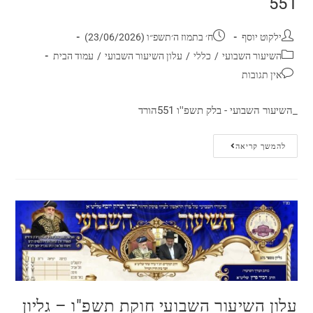
551
ילקוט יוסף
ח׳ בתמוז ה׳תשפ״ו (23/06/2026)
השיעור השבועי
/
כללי
/
עלון השיעור השבועי
/
עמוד הבית
אין תגובות
_השיעור השבועי - בלק תשפ''ו 551הורד
להמשך קריאה
עלון השיעור השבועי חוקת תשפ"ו – גליון