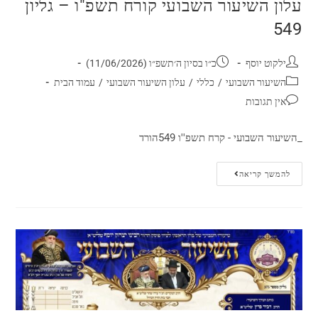
עלון השיעור השבועי קורח תשפ"ו – גליון
549
ילקוט יוסף
כ״ו בסיון ה׳תשפ״ו (11/06/2026)
השיעור השבועי
/
כללי
/
עלון השיעור השבועי
/
עמוד הבית
אין תגובות
_השיעור השבועי - קרח תשפ''ו 549הורד
להמשך קריאה