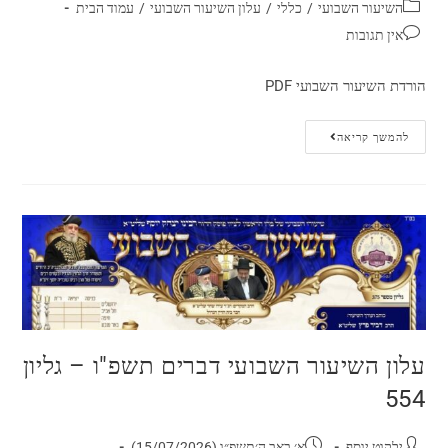
השיעור השבועי
/
כללי
/
עלון השיעור השבועי
/
עמוד הבית
אין תגובות
הורדת השיעור השבועי PDF
להמשך קריאה
עלון השיעור השבועי דברים תשפ"ו – גליון
554
ילקוט יוסף
א׳ באב ה׳תשפ״ו (15/07/2026)