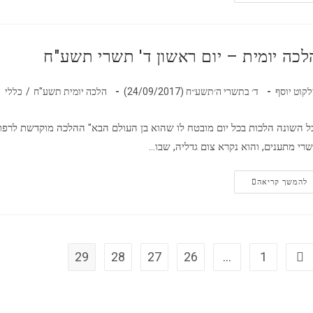
לכה יומית – יום ראשון ד' תשרי תשע"ח
לקוט יוסף
ד׳ בתשרי ה׳תשע״ח (24/09/2017)
הלכה יומית תשע"ח
/
כללי
ל השונה הלכות בכל יום מובטח לו שהוא בן העולם הבא" ההלכה מוקדשת לרפואת
רי מתענים, והוא נקרא צום גדליה, שבו…
להמשך קריאה
29
28
27
26
…
1