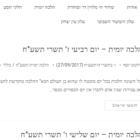
אודות
שידור חי מלווין דר וסוחרת
הלכה יומית
חלקי הסט
עלון השיעור השבועי
עלון עין יצחק
לכה יומית – יום רביעי ז' תשרי תשע"ח
לקוט יוסף
ז׳ בתשרי ה׳תשע״ח (27/09/2017)
הלכה יומית תשע"ח
/
כללי
ל השונה הלכות בכל יום מובטח לו שהוא בן העולם הבא" ההלכה מוקדשת להצ
ן עבירות שבין אדם לחברו אין יום הכפורים מכפר…
להמשך קריאה
לכה יומית – יום שלישי ו' תשרי תשע"ח