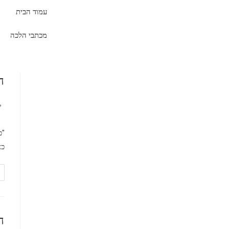
עמוד הבית
מכתבי הלכה
ה
י
"כ
כא
ה