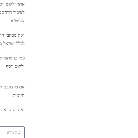
אתר ילקוט יו
לציבור הרחב א
שליט"א
ואת מכתבי הת
לכלל ישראל מיד
כמו כן מתפרס
ילקוט יוסף
אם ברצונכם לק
היומית,
נא הכניסו את 