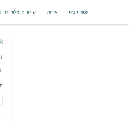
עמוד הבית
אודות
שידור חי מלווין דר ו
ע
הש