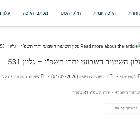
סוחרת
הלכה יומית
חלקי הסט
מכתבי הלכה
עלון 
לון השיעור השבועי יתרו תשפ"ו – גליון 531
ילקוט יוסף
י״ז בשבט ה׳תשפ״ו (04/02/2026)
השיעור השבועי
/
כללי
יעור השבועי - יתרו תשפ''ו 531הורד
להמשך קריאה