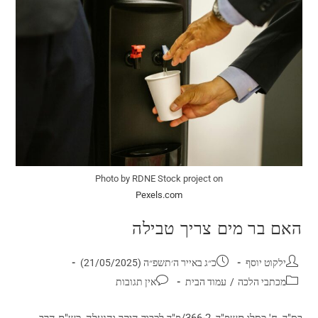
Photo by RDNE Stock project on
Pexels.com
האם בר מים צריך טבילה
ילקוט יוסף
כ״ג באייר ה׳תשפ״ה (21/05/2025)
מכתבי הלכה
/
עמוד הבית
אין תגובות