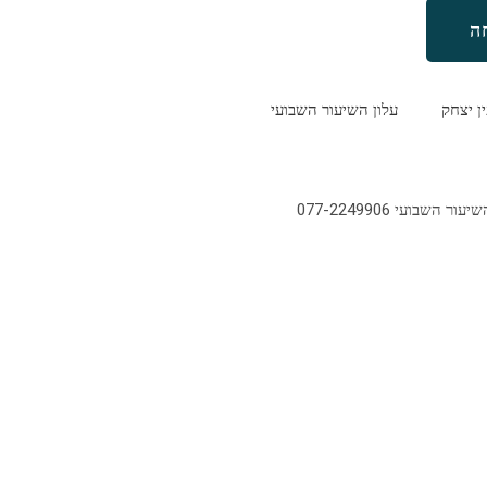
ה
ין יצחק
עלון השיעור השבועי