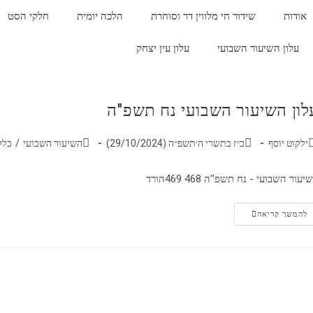
אודות
שידור חי מלווין דר וסוחרת
הלכה יומית
חלקי הסט
עלון השיעור השבועי
עלון עין יצחק
לון השיעור השבועי נח תשפ"ה
ילקוט יוסף
כ״ז בתשרי ה׳תשפ״ה (29/10/2024)
השיעור השבועי
/
כלל
יעור השבועי - נח תשפ''ה 468 469הורד
להמשך קריאה