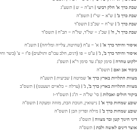
שבת כרך א' חלק רביעי
| רע"ה – ש | תשע"ג
שבת כרך ב'
| ש"א – שי"ז | תשפ"ה
שבת כרך ג'
| שי"ח – שכ"ב | תשס"ד
שבת כרך ד', ה'
| שכ"ג – של"ד, של"ה – תכ"ח | תשס"ד
איסור והיתר כרך א'
| א' – ע"ח (שחיטה, צלייה ומליחה) | תשנ"ח
איסור והיתר כרך ב', ג'
| ע"ט – פו (דגים, חלב עכו"ם ותולעים) פ"ז – צ' (בשר וחל
ילקוט טהרה
| סימן קפ"ג עד סימן ר"א | תשפ"ג
כיבוד אב ואם
| תשס"ה
מצוות התלויות בארץ כרך א'
שמיטה | שביעית | תשע"ה
מצוות התלויות בארץ כרך ב', ג'
| (ערלה – כלאיים ושעטנז) | תשס"ב
ביקור חולים ואבלות
| סי' של"ה – ת"ג | תשס"ד-ז
שובע שמחות כרך א'
| נישואין, חנוכת הבת, מזוזה ומעקה | תשס"ה
שובע שמחות כרך ב'
| מילה ופדיון הבן | תשס"ה
דיני חינוך קטן ובר מצווה
| תשס"ג
אוצר דינים לאשה ולבת
| תשס"ה