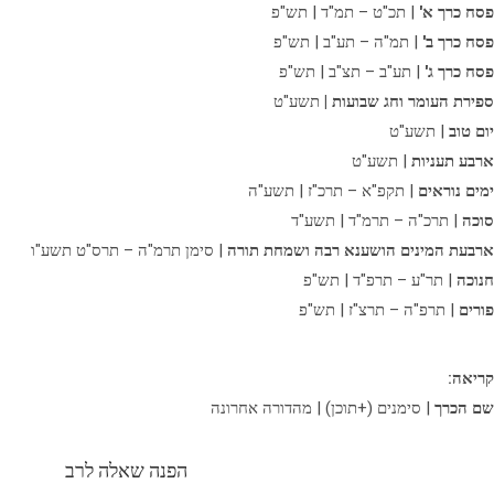
פסח כרך א'
| תכ"ט – תמ"ד | תש"פ
פסח כרך ב'
| תמ"ה – תע"ב | תש"פ
פסח כרך ג'
| תע"ב – תצ"ב | תש"פ
ספירת העומר וחג שבועות |
תשע"ט
יום טוב
| תשע"ט
ארבע תעניות
| תשע"ט
ימים נוראים
| תקפ"א – תרכ"ז | תשע"ה
סוכה
| תרכ"ה – תרמ"ד | תשע"ד
ארבעת המינים הושענא רבה ושמחת תורה
| סימן תרמ"ה – תרס"ט תשע"ו
חנוכה
| תר"ע – תרפ"ד | תש"פ
פורים
| תרפ"ה – תרצ"ז | תש"פ
קריאה:
שם הכרך
| סימנים (+תוכן) | מהדורה אחרונה
הפנה שאלה לרב