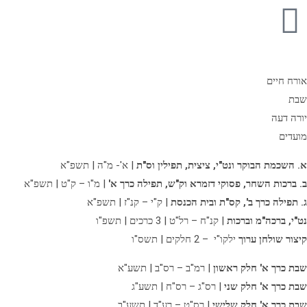
אורח חיים
שבת
יורה דעה
מועדים
א. השכמת הבוקר ונט"י, ציצית, תפילין וס"ת
| א'- מ"ה | תשפ"א
ב. ברכות השחר, פסוקי דזמרא וק"ש, תפילה כרך א'
| מ"ו – ק"ט | תשפ"א
ג. תפילה כרך ב',
קס"ת ובית הכנסת
| ק"י – קנ"ז | תשפ"א
נט"י, ברכה"מ וברכות
| קנ"ח – רל"ט | 3 כרכים | תשפ"ו
קיצור שולחן ערוך
ילקו"י – 2 חלקים | תשס"ו
שבת כרך א' חלק ראשון
| רמ"ב – רס"ב | תשע"א
שבת כרך א' חלק שני
| רס"ג – רס"ח | תשע"ג
שבת כרך א' חלק שלישי
| רס"ט – רע"ד | תשע"ב