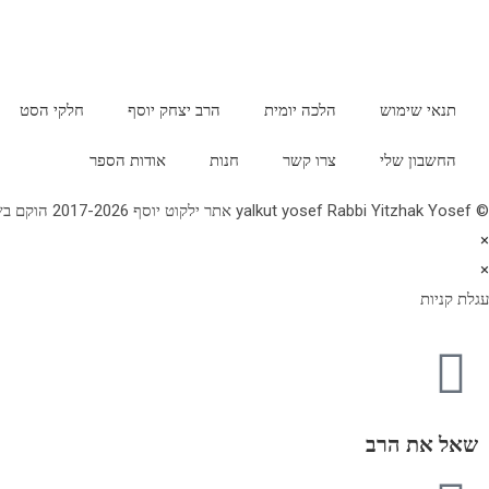
תנאי שימוש
הלכה יומית
הרב יצחק יוסף
חלקי הסט
החשבון שלי
צרו קשר
חנות
אודות הספר
© yalkut yosef Rabbi Yitzhak Yosef אתר ילקוט יוסף 2017-2026 הוקם בשנת תשע"ז - באתר הלכה יומית • עלון עין יצחק • גלריה • ספרי מרן הראש"ל • השיעור השבועי 077-2249906
×
×
עגלת קניות
שאל את הרב