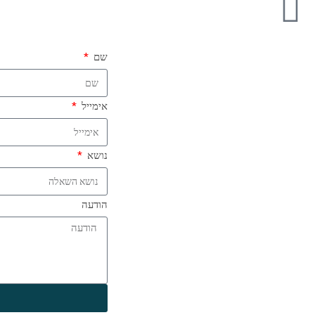
שם
אימייל
נושא
הודעה