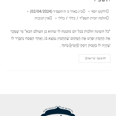
ילקוט יוסף
כ״ג באדר ב׳ ה׳תשפ״ד (02/04/2024)
הלכה יומית תשפ"ד
/
כללי
/
כללי
אין תגובות
"כל השונה הלכות בכל יום מובטח לו שהוא בן העולם הבא" מִי שֶׁמָּכַר
אֶת הֶחָמֵץ וּפֵרֵט אֶת הַמָּקוֹם שֶׁהֶחָמֵץ נִמְצָא בּוֹ, וְאַחַר הַפֶּסַח נִתְבָּרֵר לוֹ
שֶׁהָיָה לוֹ בַּקְבּוּק וִיסְקִי [חָמֵץ] בְּתוֹךְ…
להמשך קריאה