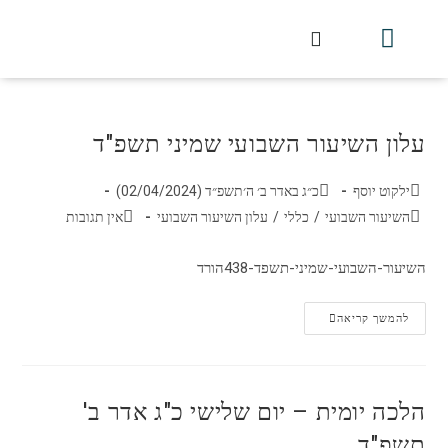
חלקי הסט
עלון עין יצחק
הלכה יומית
עמוד הבית
מכתבי הלכה
שידור חי מלווין דר וסוחרת
עלון השיעור השבועי
עלון השיעור השבועי שמיני תשפ"ד
ילקוט יוסף
כ״ג באדר ב׳ ה׳תשפ״ד (02/04/2024)
השיעור השבועי
/
כללי
/
עלון השיעור השבועי
אין תגובות
השיעור-השבועי-שמיני-תשפד-438הורד
להמשך קריאה
הלכה יומית – יום שלישי כ"ג אדר ב'
תשפ"ד