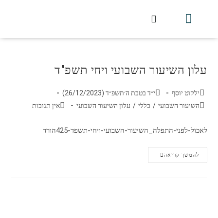
חלקי הסט
עלון עין יצחק
הלכה יומית
עמוד הבית
מכתבי הלכה
שידור חי מלווין דר וסוחרת
עלון השיעור השבועי
עלון השיעור השבועי ויחי תשפ"ד
ילקוט יוסף
י״ד בטבת ה׳תשפ״ד (26/12/2023)
השיעור השבועי
/
כללי
/
עלון השיעור השבועי
אין תגובות
לאכול-לפני-התפלה_השיעור-השבועי-ויחי-תשפד-425הורד
להמשך קריאה