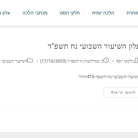
סוחרת
הלכה יומית
חלקי הסט
מכתבי הלכה
עלון 
לון השיעור השבועי נח תשפ"ד
ילקוט יוסף
ב׳ במרחשוון ה׳תשפ״ד (17/10/2023)
השיעור השבועי
יעור-השבועי-נח-תשפד-415הורד
להמשך קריאה