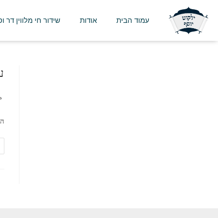
עמוד הבית
אודות
שידור חי מלווין דר ו
ע
הש