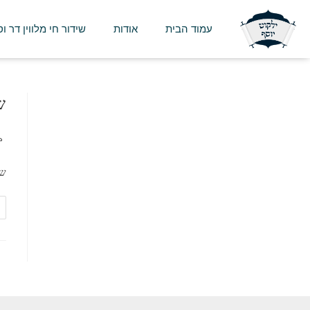
עמוד הבית
אודות
שידור חי מלווין דר ו
ש
שט