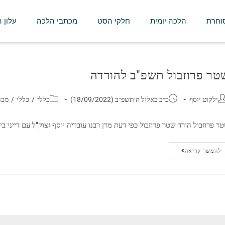
סוחרת
הלכה יומית
חלקי הסט
מכתבי הלכה
עלון 
טר פרוזבול תשפ"ב להורדה
ילקוט יוסף
כ״ב באלול ה׳תשפ״ב (18/09/2022)
כללי
/
כללי
/
מכת
ר פרוזבול הורד שטר פרוזבול כפי דעת מרן רבנו עובדיה יוסף זצוק"ל עם דייני 
להמשך קריאה