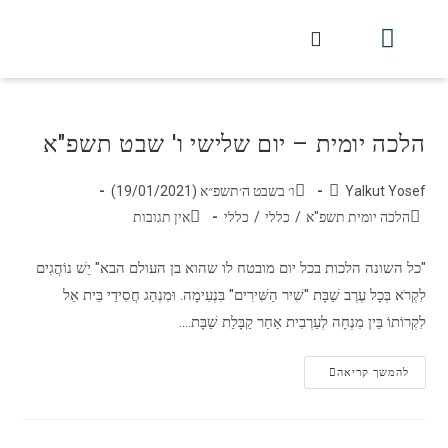
חלקי הסט
עלון עין יצחק
הלכה יומית
עמוד הבית
מכתבי הלכה
שידור חי מלווין דר וסוחרת
עלון השיעור השבועי
הלכה יומית – יום שלישי ו' שבט תשפ"א
Yalkut Yosef
ו׳ בשבט ה׳תשפ״א (19/01/2021)
הלכה יומית תשפ"א
/
כללי
/
כללי
אין תגובות
"כל השונה הלכות בכל יום מובטח לו שהוא בן העולם הבא" יֵשׁ נוֹהֲגִים
לִקְרֹא בְּכָל עֶרֶב שַׁבָּת "שִׁיר הַשִּׁירִים" בִּנְעִימָה. וּמִנְהַג חֲסִידֵי בֵּית אֵל
לִקְרוֹתוֹ בֵּין מִנְחָה לְעַרְבִית אַחַר קַבָּלַת שַׁבָּת.…
להמשך קריאה