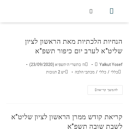
חלקי הסט
עלון עין יצחק
הלכה יומית
עמוד הבית
מכתבי הלכה
שידור חי מלווין דר וסוחרת
עלון השיעור השבועי
הנחיות הלכתיות מאת הראשון לציון
שליט"א לערב יום כיפור תשפ"א
Yalkut Yosef
ה׳ בתשרי ה׳תשפ״א (23/09/2020)
כללי
/
כללי
/
מכתבי הלכה
יש 2 תגובות
להמשך קריאה
קריאת קודש ממרן הראשון לציון שליט"א
לשבת שובה תשפ"א