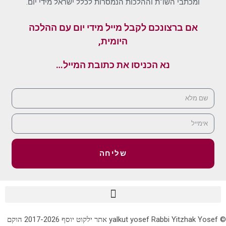
ומכתבי השו"ת וההלכות הנמסרות לכלל ישראל מידי יום.
אם ברצונכם לקבל מייל מידי יום עם ההלכה
היומית,
נא הכניסו את כתובת המייל…
שליחה
© yalkut yosef Rabbi Yitzhak Yosef אתר ילקוט יוסף 2017-2026 הוקם