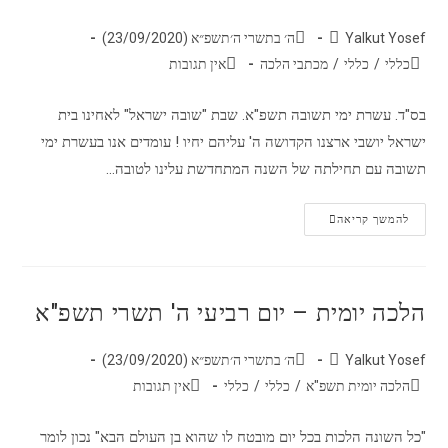
Yalkut Yosef
ה׳ בתשרי ה׳תשפ״א (23/09/2020)
כללי
/
כללי
/
מכתבי הלכה
אין תגובות
בס"ד. עשרת ימי תשובה תשפ"א. שבת "שובה ישראל" לאחינו בית
ישראל יושבי ארצנו הקדושה ה' עליהם יחיו ! עומדים אנו בעשרת ימי
תשובה עם תחילתה של השנה המתחדשת עלינו לטובה…
להמשך קריאה
הלכה יומית – יום רביעי ה' תשרי תשפ"א
Yalkut Yosef
ה׳ בתשרי ה׳תשפ״א (23/09/2020)
הלכה יומית תשפ"א
/
כללי
/
כללי
אין תגובות
"כל השונה הלכות בכל יום מובטח לו שהוא בן העולם הבא" נכון לומר