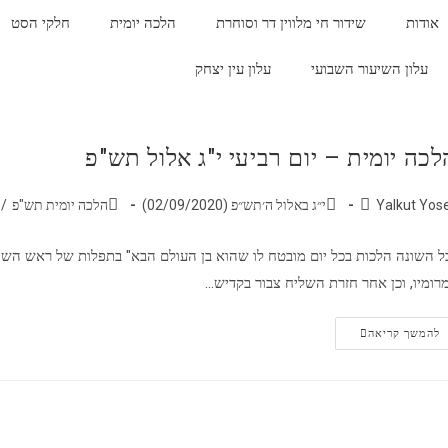
אודות
שידור חי מלווין דר וסוחרת
הלכה יומית
חלקי הסט
עלון השיעור השבועי
עלון עין יצחק
לכה יומית – יום רביעי י"ג אלול תש"פ
Yalkut Yos
י״ג באלול ה׳תש״פ (02/09/2020)
הלכה יומית תש"פ
/
ל השונה הלכות בכל יום מובטח לו שהוא בן העולם הבא" בתפלות של ראש השנה
רומיו, וכן אחר חזרת השליח צבור בקדיש…
להמשך קריאה