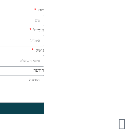
שם
אימייל
נושא
הודעה