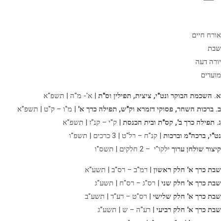
אורח חיים
שבת
יורה דעה
מועדים
א. השכמת הבוקר ונט"י, ציצית, תפילין וס"ת
| א'- מ"ה | תשפ"א
ב. ברכות השחר, פסוקי דזמרא וק"ש, תפילה כרך א'
| מ"ו – ק"ט | תשפ"א
ג. תפילה כרך ב',
קס"ת ובית הכנסת
| ק"י – קנ"ז | תשפ"א
נט"י, ברכה"מ וברכות
| קנ"ח – רל"ט | 3 כרכים | תשפ"ו
קיצור שולחן ערוך
ילקו"י – 2 חלקים | תשס"ו
שבת כרך א' חלק ראשון
| רמ"ב – רס"ב | תשע"א
שבת כרך א' חלק שני
| רס"ג – רס"ח | תשע"ג
שבת כרך א' חלק שלישי
| רס"ט – רע"ד | תשע"ב
שבת כרך א' חלק רביעי
| רע"ה – ש | תשע"ג