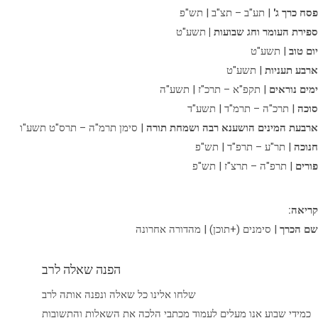
פסח כרך ג'
| תע"ב – תצ"ב | תש"פ
ספירת העומר וחג שבועות |
תשע"ט
יום טוב
| תשע"ט
ארבע תעניות
| תשע"ט
ימים נוראים
| תקפ"א – תרכ"ז | תשע"ה
סוכה
| תרכ"ה – תרמ"ד | תשע"ד
ארבעת המינים הושענא רבה ושמחת תורה
| סימן תרמ"ה – תרס"ט תשע"ו
חנוכה
| תר"ע – תרפ"ד | תש"פ
פורים
| תרפ"ה – תרצ"ז | תש"פ
קריאה:
שם הכרך
| סימנים (+תוכן) | מהדורה אחרונה
הפנה שאלה לרב
שלחו אלינו כל שאלה ונפנה אותה לרב
כמידי שבוע אנו מעלים לעמוד מכתבי הלכה את השאלות והתשובות