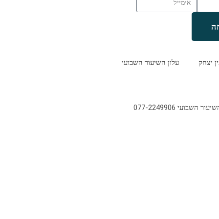
ה
ין יצחק
עלון השיעור השבועי