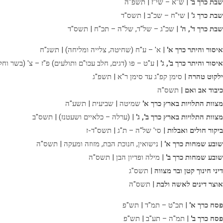
שבת כרך ב'
| ש"א – שי"ז | תשפ"ה
שבת כרך ג'
| שי"ח – שכ"ב | תשס"ד
שבת כרך ד', ה'
| שכ"ג – של"ד, של"ה – תכ"ח | תשס"ד
איסור והיתר כרך א'
| א' – ע"ח (שחיטה, צלייה ומליחה) | תשנ"ח
איסור והיתר כרך ב', ג'
| ע"ט – פו (דגים, חלב עכו"ם ותולעים) פ"ז – צ' (בשר וחל
ילקוט טהרה
| סימן קפ"ג עד סימן ר"א | תשפ"ג
כיבוד אב ואם
| תשס"ה
מצוות התלויות בארץ כרך א'
שמיטה | שביעית | תשע"ה
מצוות התלויות בארץ כרך ב', ג'
| (ערלה – כלאיים ושעטנז) | תשס"ב
ביקור חולים ואבלות
| סי' של"ה – ת"ג | תשס"ד-ז
שובע שמחות כרך א'
| נישואין, חנוכת הבת, מזוזה ומעקה | תשס"ה
שובע שמחות כרך ב'
| מילה ופדיון הבן | תשס"ה
דיני חינוך קטן ובר מצווה
| תשס"ג
אוצר דינים לאשה ולבת
| תשס"ה
פסח כרך א'
| תכ"ט – תמ"ד | תש"פ
פסח כרך ב'
| תמ"ה – תע"ב | תש"פ