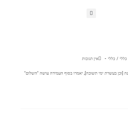
כללי
/
כללי
אין תגובות
 [וכן בעשרת ימי תשובה], יאמרו בסוף העמידה עושה "השלום"