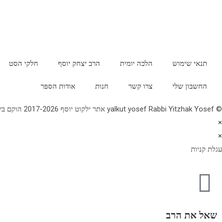
תנאי שימוש
הלכה יומית
הרב יצחק יוסף
חלקי הסט
החשבון שלי
צרו קשר
חנות
אודות הספר
© yalkut yosef Rabbi Yitzhak Yosef אתר ילקוט יוסף 2017-2026 הוקם בשנת תשע"ז - באתר הלכה יומית • עלון עין יצחק • גלריה • ספרי מרן הראש"ל • השיעור השבועי 077-2249906
×
×
עגלת קניות
שאל את הרב