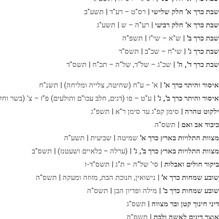
שבת כרך א' חלק שלישי
| רס"ט – רע"ד | תשע"ב
שבת כרך א' חלק רביעי
| רע"ה – ש | תשע"ג
שבת כרך ב'
| ש"א – שי"ז | תשפ"ה
שבת כרך ג'
| שי"ח – שכ"ב | תשס"ד
שבת כרך ד', ה'
| שכ"ג – של"ד, של"ה – תכ"ח | תשס"ד
איסור והיתר כרך א'
| א' – ע"ח (שחיטה, צלייה ומליחה) | תשנ"ח
איסור והיתר כרך ב', ג'
| ע"ט – פו (דגים, חלב עכו"ם ותולעים) פ"ז – צ' (בשר וחל
ילקוט טהרה
| סימן קפ"ג עד סימן ר"א | תשפ"ג
כיבוד אב ואם
| תשס"ה
מצוות התלויות בארץ כרך א'
שמיטה | שביעית | תשע"ה
מצוות התלויות בארץ כרך ב', ג'
| (ערלה – כלאיים ושעטנז) | תשס"ב
ביקור חולים ואבלות
| סי' של"ה – ת"ג | תשס"ד-ז
שובע שמחות כרך א'
| נישואין, חנוכת הבת, מזוזה ומעקה | תשס"ה
שובע שמחות כרך ב'
| מילה ופדיון הבן | תשס"ה
דיני חינוך קטן ובר מצווה
| תשס"ג
אוצר דינים לאשה ולבת
| תשס"ה