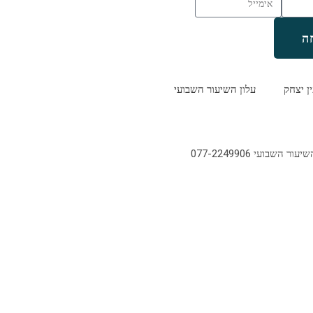
ה
ין יצחק
עלון השיעור השבועי