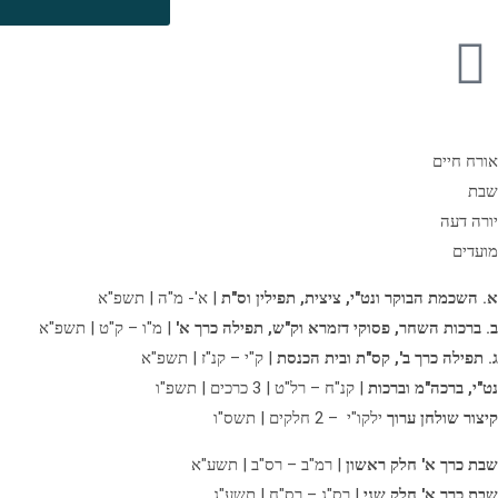
אורח חיים
שבת
יורה דעה
מועדים
א. השכמת הבוקר ונט"י, ציצית, תפילין וס"ת
| א'- מ"ה | תשפ"א
ב. ברכות השחר, פסוקי דזמרא וק"ש, תפילה כרך א'
| מ"ו – ק"ט | תשפ"א
ג. תפילה כרך ב',
קס"ת ובית הכנסת
| ק"י – קנ"ז | תשפ"א
נט"י, ברכה"מ וברכות
| קנ"ח – רל"ט | 3 כרכים | תשפ"ו
קיצור שולחן ערוך
ילקו"י – 2 חלקים | תשס"ו
שבת כרך א' חלק ראשון
| רמ"ב – רס"ב | תשע"א
שבת כרך א' חלק שני
| רס"ג – רס"ח | תשע"ג