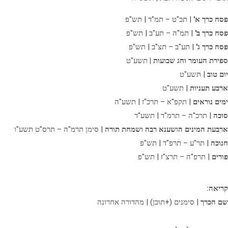
פסח כרך א'
| תכ"ט – תמ"ד | תש"פ
פסח כרך ב'
| תמ"ה – תע"ב | תש"פ
פסח כרך ג'
| תע"ב – תצ"ב | תש"פ
ספירת העומר וחג שבועות |
תשע"ט
יום טוב
| תשע"ט
ארבע תעניות
| תשע"ט
ימים נוראים
| תקפ"א – תרכ"ז | תשע"ה
סוכה
| תרכ"ה – תרמ"ד | תשע"ד
ארבעת המינים הושענא רבה ושמחת תורה
| סימן תרמ"ה – תרס"ט תשע"ו
חנוכה
| תר"ע – תרפ"ד | תש"פ
פורים
| תרפ"ה – תרצ"ז | תש"פ
קריאה:
שם הכרך
| סימנים (+תוכן) | מהדורה אחרונה