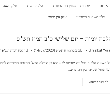
אודות
שידור חי מלווין דר וסוחרת
הלכה יומית
חלקי הסט
עלון השיעור השבועי
עלון עין יצחק
לכה יומית – יום שלישי כ"ב תמוז תש"פ
Yalkut Yos
כ״ב בתמוז ה׳תש״פ (14/07/2020)
הלכה יומית תש"פ
/
ל השונה הלכות בכל יום מובטח לו שהוא בן העולם הבא" ההלכה הוקדשה לרפוא
מי החול של ימי בין המיצרים,…
להמשך קריאה