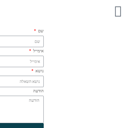
שם
אימייל
נושא
הודעה