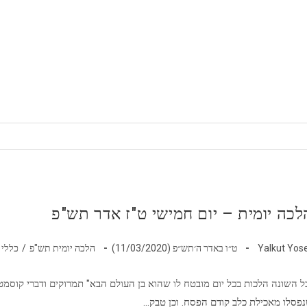
לכה יומית – יום חמישי ט"ז אדר תש"פ
בר:
פורסם:
קטגוריה:
Yalkut Yos
ט״ו באדר ה׳תש״פ (11/03/2020)
הלכה יומית תש"פ
/
כללי
ל השונה הלכות בכל יום מובטח לו שהוא בן העולם הבא" תמרוקים ודברי קוסמט
פסלו מאכילת כלב קודם הפסח. וכן טבק…