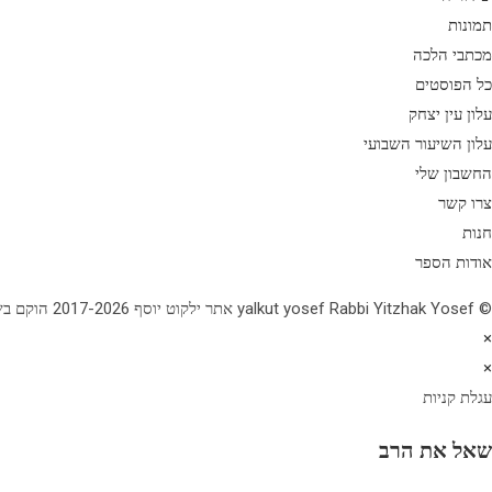
תמונות
מכתבי הלכה
כל הפוסטים
עלון עין יצחק
עלון השיעור השבועי
החשבון שלי
צרו קשר
חנות
אודות הספר
© yalkut yosef Rabbi Yitzhak Yosef אתר ילקוט יוסף 2017-2026 הוקם בשנת תשע"ז - באתר הלכה יומית • עלון עין יצחק • גלריה • ספרי מרן הראש"ל • השיעור השבועי 077-2249906
×
×
עגלת קניות
שאל את הרב