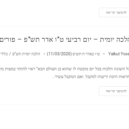
הלכה
להמשך קריאה
יומית
–
יום
חמישי
ט"ז
אדר
לכה יומית – יום רביעי ט"ו אדר תש"פ – פורים 
תש"פ
בר:
פורסם:
קטגוריה:
Yalkut Yos
ט״ו באדר ה׳תש״פ (11/03/2020)
הלכה יומית תש"פ
/
כללי
ל השונה הלכות בכל יום מובטח לו שהוא בן העולם הבא" ראוי להזהר במצות משלו
ראות חיבה וריעות למקבל. ואם המקבל עשיר…
הלכה
להמשך קריאה
יומית
–
יום
רביעי
ט"ו
אדר
תש"פ
–
פורים