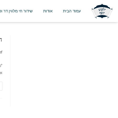
עמוד הבית
אודות
שידור חי מלווין דר ו
ה
ef
"כ
אנ