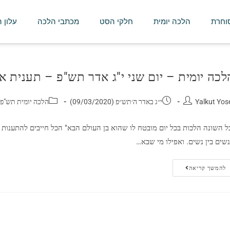
סוחרת
הלכה יומית
חלקי הסט
מכתבי הלכה
עלון 
לכה יומית – יום שני י"ג אדר תש"פ – תענית 
Yalkut Yos
י״ג באדר ה׳תש״פ (09/03/2020)
הלכה יומית תש"פ
ל השונה הלכות בכל יום מובטח לו שהוא בן העולם הבא" הכל חייבים להתענות (ח
שים בין נשים. ואפילו מי שבא…
להמשך קריאה