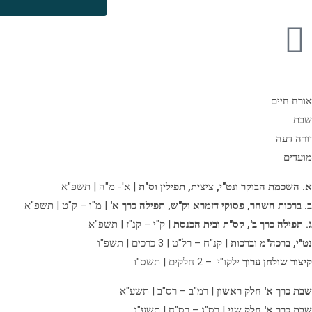
אורח חיים
שבת
יורה דעה
מועדים
א. השכמת הבוקר ונט"י, ציצית, תפילין וס"ת
| א'- מ"ה | תשפ"א
ב. ברכות השחר, פסוקי דזמרא וק"ש, תפילה כרך א'
| מ"ו – ק"ט | תשפ"א
ג. תפילה כרך ב',
קס"ת ובית הכנסת
| ק"י – קנ"ז | תשפ"א
נט"י, ברכה"מ וברכות
| קנ"ח – רל"ט | 3 כרכים | תשפ"ו
קיצור שולחן ערוך
ילקו"י – 2 חלקים | תשס"ו
שבת כרך א' חלק ראשון
| רמ"ב – רס"ב | תשע"א
שבת כרך א' חלק שני
| רס"ג – רס"ח | תשע"ג