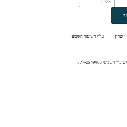
ה
ין יצחק
עלון השיעור השבועי