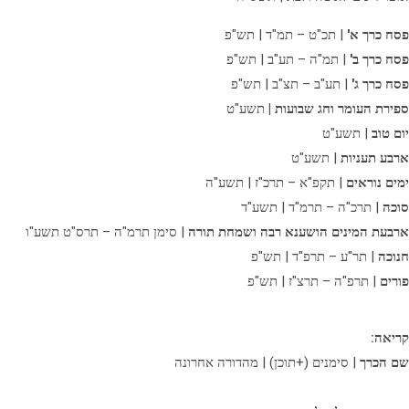
פסח כרך א'
| תכ"ט – תמ"ד | תש"פ
פסח כרך ב'
| תמ"ה – תע"ב | תש"פ
פסח כרך ג'
| תע"ב – תצ"ב | תש"פ
ספירת העומר וחג שבועות |
תשע"ט
יום טוב
| תשע"ט
ארבע תעניות
| תשע"ט
ימים נוראים
| תקפ"א – תרכ"ז | תשע"ה
סוכה
| תרכ"ה – תרמ"ד | תשע"ד
ארבעת המינים הושענא רבה ושמחת תורה
| סימן תרמ"ה – תרס"ט תשע"ו
חנוכה
| תר"ע – תרפ"ד | תש"פ
פורים
| תרפ"ה – תרצ"ז | תש"פ
קריאה:
שם הכרך
| סימנים (+תוכן) | מהדורה אחרונה