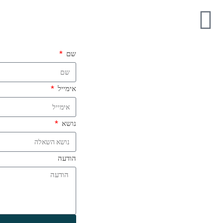
שם
אימייל
נושא
הודעה