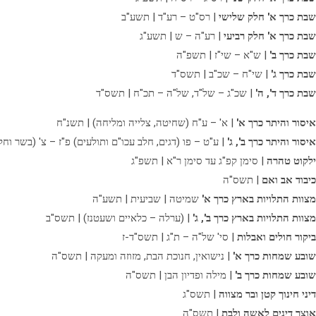
שבת כרך א' חלק שלישי
| רס"ט – רע"ד | תשע"ב
שבת כרך א' חלק רביעי
| רע"ה – ש | תשע"ג
שבת כרך ב'
| ש"א – שי"ז | תשפ"ה
שבת כרך ג'
| שי"ח – שכ"ב | תשס"ד
שבת כרך ד', ה'
| שכ"ג – של"ד, של"ה – תכ"ח | תשס"ד
איסור והיתר כרך א'
| א' – ע"ח (שחיטה, צלייה ומליחה) | תשנ"ח
איסור והיתר כרך ב', ג'
| ע"ט – פו (דגים, חלב עכו"ם ותולעים) פ"ז – צ' (בשר וחל
ילקוט טהרה
| סימן קפ"ג עד סימן ר"א | תשפ"ג
כיבוד אב ואם
| תשס"ה
מצוות התלויות בארץ כרך א'
שמיטה | שביעית | תשע"ה
מצוות התלויות בארץ כרך ב', ג'
| (ערלה – כלאיים ושעטנז) | תשס"ב
ביקור חולים ואבלות
| סי' של"ה – ת"ג | תשס"ד-ז
שובע שמחות כרך א'
| נישואין, חנוכת הבת, מזוזה ומעקה | תשס"ה
שובע שמחות כרך ב'
| מילה ופדיון הבן | תשס"ה
דיני חינוך קטן ובר מצווה
| תשס"ג
אוצר דינים לאשה ולבת
| תשס"ה