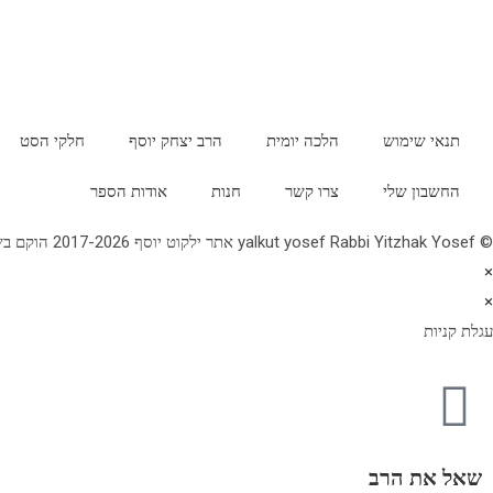
תנאי שימוש
הלכה יומית
הרב יצחק יוסף
חלקי הסט
החשבון שלי
צרו קשר
חנות
אודות הספר
© yalkut yosef Rabbi Yitzhak Yosef אתר ילקוט יוסף 2017-2026 הוקם בשנת תשע"ז - באתר הלכה יומית • עלון עין יצחק • גלריה • ספרי מרן הראש"ל • השיעור השבועי 077-2249906
×
×
עגלת קניות
שאל את הרב