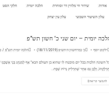
אודות
שידור חי מלווין דר וסוחרת
הלכה יומית
חלקי הסט
עלון השיעור השבועי
עלון עין יצחק
לכה יומית – יום שני כ' חשון תש"פ
ילקוט יוסף
כ׳ במרחשוון ה׳תש״פ (18/11/2019)
הלכה יומית תש"פ
/
כ
ל השונה הלכות בכל יום מובטח לו שהוא בן העולם הבא" אַף לְמִנְהָג בְּנֵי אַשְׁכְּנַז שֶׁהָאִשָּׁה מ
הַדְלָקָתוֹ, וְלָכֵן גַּם אַחַר שֶׁהִדְלִיק נֵרוֹת שַׁבָּת…
להמשך קריאה