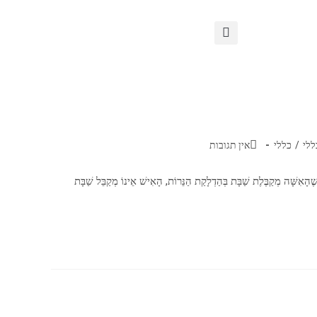
ללי
/
כללי
אין תגובות
ְקַבֶּלֶת שַׁבָּת בְּהַדְלָקַת הַנֵּרוֹת, הָאִישׁ אֵינוֹ מְקַבֵּל שַׁבָּת