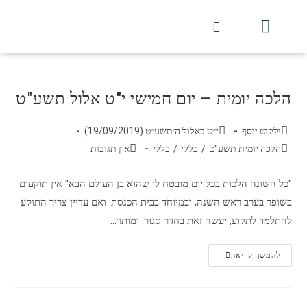
חלקי הסט
עלון עין יצחק
הלכה יומית
עמוד הבית
מכתבי הלכה
שידור חי מלווין דר וסוחרת
עלון השיעור השבועי
הלכה יומית – יום חמישי י"ט אלול תשע"ט
ילקוט יוסף
י״ט באלול ה׳תשע״ט (19/09/2019)
הלכה יומית תשע"ט
/
כללי
/
כללי
אין תגובות
"כל השונה הלכות בכל יום מובטח לו שהוא בן העולם הבא" אין תוקעים
בשופר בערב ראש השנה, ובמיוחד בבית הכנסת. ואם עדיין צריך התוקע
להתלמד לתקוע, יעשה זאת בחדר סגור. ומותר…
להמשך קריאה