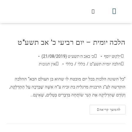
חלקי הסט
עלון עין יצחק
הלכה יומית
עמוד הבית
מכתבי הלכה
שידור חי מלווין דר וסוחרת
עלון השיעור השבועי
הלכה יומית – יום רביעי כ' אב תשע"ט
ילקוט יוסף
כ׳ באב ה׳תשע״ט (21/08/2019)
הלכה יומית תשע"ט
/
כללי
/
כללי
אין תגובות
"כל השונה הלכות בכל יום מובטח לו שהוא בן העולם הבא" ההלכה
הוקדשה לע"נ הרבנית מרגלית בת זכיה ע"ה אִשָּׁה שֶׁבֵּרְכָה עַל הַהַדְלָקָה,
וְקוֹדֵם שֶׁהִדְלִיקָה אֶת הַנֵּר שׂוֹחֲחָה בִּדְבָרִים בְּטֵלִים, שֶׁאֵינָם…
להמשך קריאה