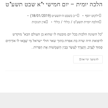
הלכה יומית – יום חמישי י"א שבט תשע"ט
ילקוט יוסף
י״ב בשבט ה׳תשע״ט (18/01/2019)
הלכה יומית תשע"ט
/
כללי
/
כללי
אין תגובות
"כל השונה הלכות בכל יום מובטח לו שהוא בן העולם הבא" מוקדש
לרפואת חיה שרה בת אפרת בתוך שאר חולי ישראל מִי שֶׁבָּאוּ לוֹ אוֹרְחִים
סָמוּךְ לָעֶרֶב, וְהֻצְרָךְ לְעַשֵּׂר בְּבֵין הַשְּׁמָשׁוֹת אֶת הַפֵּרוֹת…
להמשך קריאה