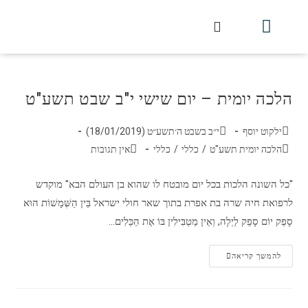
חלקי הסט
עלון עין יצחק
הלכה יומית
עמוד הבית
מכתבי הלכה
שידור חי מלווין דר וסוחרת
עלון השיעור השבועי
הלכה יומית – יום שישי י"ב שבט תשע"ט
ילקוט יוסף
י״ב בשבט ה׳תשע״ט (18/01/2019)
הלכה יומית תשע"ט
/
כללי
/
כללי
אין תגובות
"כל השונה הלכות בכל יום מובטח לו שהוא בן העולם הבא" מוקדש
לרפואת חיה שרה בת אפרת בתוך שאר חולי ישראל בֵּין הַשְּׁמָשׁוֹת הוּא
סָפֵק יוֹם סָפֵק לַיְלָה, וְאֵין מַטְבִּילִין בּוֹ אֶת הַכֵּלִים…
להמשך קריאה