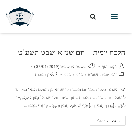
הלכה יומית – יום שני א' שבט תשע"ט
ילקוט יוסף
א׳ בשבט ה׳תשע״ט (07/01/2019)
הלכה יומית תשע"ט
/
כללי
/
כללי
אין תגובות
"כל השונה הלכות בכל יום מובטח לו שהוא בן העולם הבא" מוקדש
לרפואת חיה שרה בת אפרת בתוך שאר חולי ישראל מִצְוָה לְהַטְמִין
לְשַׁבָּת [בַּדֶּרֶךְ הַמּוּתֶּרֶת] כְּדֵי שֶׁיֹּאכַל חַמִּין בְּשַׁבָּת, כִּי זֶהוּ מִכְּבוֹד…
להמשך קריאה