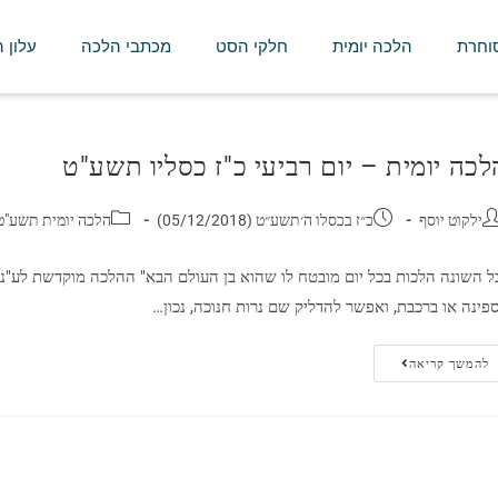
סוחרת
הלכה יומית
חלקי הסט
מכתבי הלכה
עלון 
לכה יומית – יום רביעי כ"ז כסליו תשע"ט
ילקוט יוסף
כ״ז בכסלו ה׳תשע״ט (05/12/2018)
הלכה יומית תשע"ט
ל השונה הלכות בכל יום מובטח לו שהוא בן העולם הבא" ההלכה מוקדשת לע"נ 
פינה או ברכבת, ואפשר להדליק שם נרות חנוכה, נכון…
להמשך קריאה