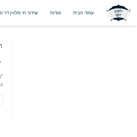
עמוד הבית
אודות
שידור חי מלווין דר ו
ה
"כ
בס