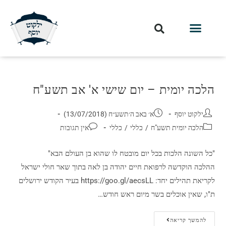
חלקי הסט
עלון עין יצחק
הלכה יומית
עמוד הבית
מכתבי הלכה
שידור חי מלווין דר וסוחרת
עלון השיעור השבועי
הלכה יומית – יום שישי א' אב תשע"ח
ילקוט יוסף
א׳ באב ה׳תשע״ח (13/07/2018)
הלכה יומית תשע"ח
/
כללי
/
כללי
אין תגובות
"כל השונה הלכות בכל יום מובטח לו שהוא בן העולם הבא"
ההלכה הוקדשה לרפואת חיים יהודה בן לאה בתוך שאר חולי ישראל
לקריאת תהילים יחד: https://goo.gl/aecsLL בעיר הקודש ירושלים
ת"ו, שאין אוכלים בשר מיום ראש חודש…
להמשך קריאה