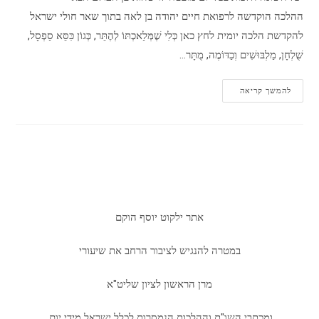
ההלכה הוקדשה לרפואת חיים יהודה בן לאה בתוך שאר חולי ישראל
להקדשת הלכה יומית לחץ כאן כְּלִי שֶׁמְּלַאכְתּוֹ לְהֶתֵּר, כְּגוֹן כִּסֵּא סַפְסָל,
שֻׁלְחָן, מַלְבּוּשִׁים וְכַדּוֹמֶה, מֻתָּר…
הלכה
להמשך קריאה
יומית
–
יום
חמישי
י'
סיון
תשע"ח
אתר ילקוט יוסף הוקם
במטרה להנגיש לציבור הרחב את שיעורי
מרן הראשון לציון שליט"א
ומכתבי השו"ת וההלכות הנמסרות לכלל ישראל מידי יום.