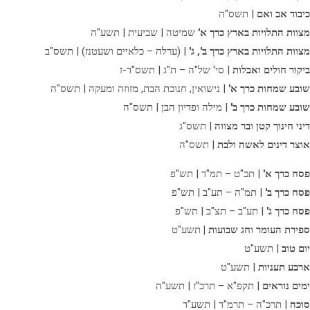
כיבוד אב ואם
| תשס"ה
מצוות התלויות בארץ כרך א'
שמיטה | שביעית | תשע"ה
מצוות התלויות בארץ כרך ב', ג'
| (ערלה – כלאיים ושעטנז) | תשס"ב
ביקור חולים ואבלות
| סי' של"ה – ת"ג | תשס"ד-ז
שובע שמחות כרך א'
| נישואין, חנוכת הבת, מזוזה ומעקה | תשס"ה
שובע שמחות כרך ב'
| מילה ופדיון הבן | תשס"ה
דיני חינוך קטן ובר מצווה
| תשס"ג
אוצר דינים לאשה ולבת
| תשס"ה
פסח כרך א'
| תכ"ט – תמ"ד | תש"פ
פסח כרך ב'
| תמ"ה – תע"ב | תש"פ
פסח כרך ג'
| תע"ב – תצ"ב | תש"פ
ספירת העומר וחג שבועות |
תשע"ט
יום טוב
| תשע"ט
ארבע תעניות
| תשע"ט
ימים נוראים
| תקפ"א – תרכ"ז | תשע"ה
סוכה
| תרכ"ה – תרמ"ד | תשע"ד