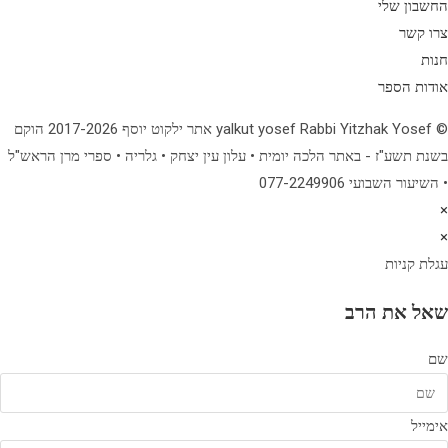
החשבון שלי
צרו קשר
חנות
אודות הספר
© yalkut yosef Rabbi Yitzhak Yosef אתר ילקוט יוסף 2017-2026 הוקם
בשנת תשע"ז - באתר הלכה יומית • עלון עין יצחק • גלריה • ספרי מרן הראש"ל
• השיעור השבועי 077-2249906
×
×
עגלת קניות
שאל את הרב
שם
אימייל