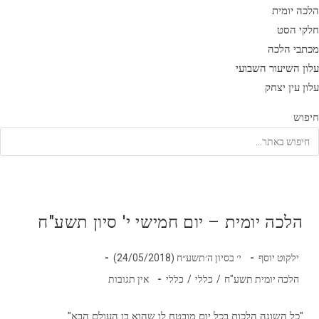
הלכה יומית
חלקי הסט
מכתבי הלכה
עלון השיעור השבועי
עלון עין יצחק
חיפוש
הלכה יומית – יום חמישי י' סיון תשע"ח
מחבר:
פורסם:
ילקוט יוסף
י׳ בסיון ה׳תשע״ח (24/05/2018)
קטגוריה:
תגובות:
הלכה יומית תשע"ח
/
כללי
/
כללי
אין תגובות
"כל השונה הלכות בכל יום מובטח לו שהוא בן העולם הבא"