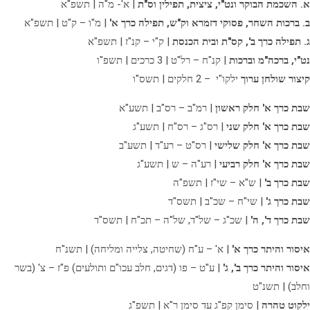
א. השכמת הבוקר ונט"י, ציצית, תפילין וס"ת
| א'- מ"ה | תשפ"א
ב. ברכות השחר, פסוקי דזמרא וק"ש, תפילה כרך א'
| מ"ו – ק"ט | תשפ"א
ג. תפילה כרך ב',
קס"ת ובית הכנסת
| ק"י – קנ"ז | תשפ"א
נט"י, ברכה"מ וברכות
| קנ"ח – רל"ט | 3 כרכים | תשפ"ו
קיצור שולחן ערוך
ילקו"י – 2 חלקים | תשס"ו
שבת כרך א' חלק ראשון
| רמ"ב – רס"ב | תשע"א
שבת כרך א' חלק שני
| רס"ג – רס"ח | תשע"ג
שבת כרך א' חלק שלישי
| רס"ט – רע"ד | תשע"ב
שבת כרך א' חלק רביעי
| רע"ה – ש | תשע"ג
שבת כרך ב'
| ש"א – שי"ז | תשפ"ה
שבת כרך ג'
| שי"ח – שכ"ב | תשס"ד
שבת כרך ד', ה'
| שכ"ג – של"ד, של"ה – תכ"ח | תשס"ד
איסור והיתר כרך א'
| א' – ע"ח (שחיטה, צלייה ומליחה) | תשנ"ח
איסור והיתר כרך ב', ג'
| ע"ט – פו (דגים, חלב עכו"ם ותולעים) פ"ז – צ' (בשר
וחלב) | תשנ"ט
ילקוט טהרה
| סימן קפ"ג עד סימן ר"א | תשפ"ג