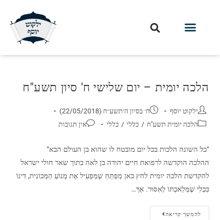
הלכה יומית – יום שלישי ח' סיון תשע"ח
ילקוט יוסף
ח׳ בסיון ה׳תשע״ח (22/05/2018)
הלכה יומית תשע"ח
/
כללי
/
כללי
אין תגובות
"כל השונה הלכות בכל יום מובטח לו שהוא בן העולם הבא"
ההלכה הוקדשה לרפואת חיים יהודה בן לאה בתוך שאר חולי ישראל
להקדשת הלכה יומית לחץ כאן מַפְתֵּחַ שֶׁמַּפְעִיל אֶת מְנוֹעַ הַמְּכוֹנִית, דִּינוֹ
כִּכְלִי שֶׁמְּלַאכְתּוֹ לְאִסּוּר. אַךְ…
להמשך קריאה