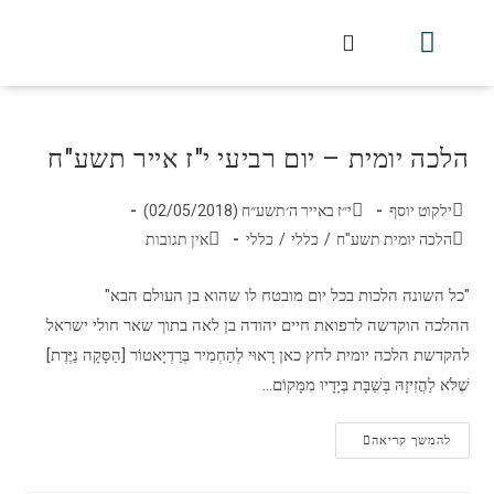
חלקי הסט
עלון עין יצחק
הלכה יומית
עמוד הבית
מכתבי הלכה
שידור חי מלווין דר וסוחרת
עלון השיעור השבועי
הלכה יומית – יום רביעי י"ז אייר תשע"ח
ילקוט יוסף
י״ז באייר ה׳תשע״ח (02/05/2018)
הלכה יומית תשע"ח
/
כללי
/
כללי
אין תגובות
"כל השונה הלכות בכל יום מובטח לו שהוא בן העולם הבא"
ההלכה הוקדשה לרפואת חיים יהודה בן לאה בתוך שאר חולי ישראל
להקדשת הלכה יומית לחץ כאן רָאוּי לְהַחְמִיר בְּרַדְיָאטוֹר [הַסָּקָה נַיֶּדֶת]
שֶׁלֹּא לַהֲזִיזָהּ בְּשַׁבָּת בְּיָדָיו מִמָּקוֹם…
להמשך קריאה