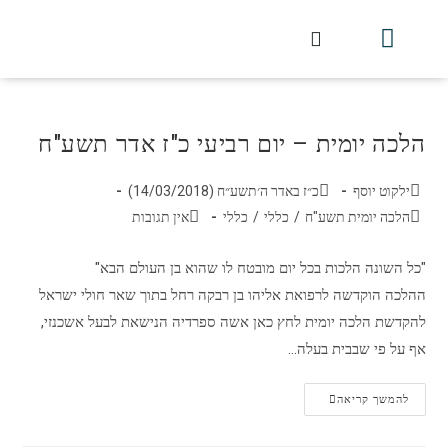
חלקי הסט
עלון עין יצחק
הלכה יומית
עמוד הבית
מכתבי הלכה
שידור חי מלווין דר וסוחרת
עלון השיעור השבועי
הלכה יומית – יום רביעי כ"ז אדר תשע"ח
ילקוט יוסף
כ״ז באדר ה׳תשע״ח (14/03/2018)
הלכה יומית תשע"ח
/
כללי
/
כללי
אין תגובות
"כל השונה הלכות בכל יום מובטח לו שהוא בן העולם הבא"
ההלכה הוקדשה לרפואת אליהו בן רבקה רחל בתוך שאר חולי ישראל
להקדשת הלכה יומית לחץ כאן אשה ספרדיה הנישאת לבעל אשכנזי,
אף על פי שבבית בעלה…
להמשך קריאה