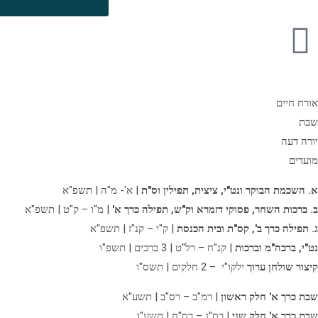
אורח חיים
שבת
יורה דעה
מועדים
א. השכמת הבוקר ונט"י, ציצית, תפילין וס"ת
| א'- מ"ה | תשפ"א
ב. ברכות השחר, פסוקי דזמרא וק"ש, תפילה כרך א'
| מ"ו – ק"ט | תשפ"א
ג. תפילה כרך ב',
קס"ת ובית הכנסת
| ק"י – קנ"ז | תשפ"א
נט"י, ברכה"מ וברכות
| קנ"ח – רל"ט | 3 כרכים | תשפ"ו
קיצור שולחן ערוך
ילקו"י – 2 חלקים | תשס"ו
שבת כרך א' חלק ראשון
| רמ"ב – רס"ב | תשע"א
שבת כרך א' חלק שני
| רס"ג – רס"ח | תשע"ג