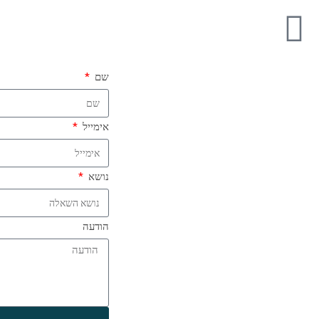
שם
אימייל
נושא
הודעה