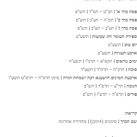
פסח כרך א'
| תכ"ט – תמ"ד | תש"פ
פסח כרך ב'
| תמ"ה – תע"ב | תש"פ
פסח כרך ג'
| תע"ב – תצ"ב | תש"פ
ספירת העומר וחג שבועות |
תשע"ט
יום טוב
| תשע"ט
ארבע תעניות
| תשע"ט
ימים נוראים
| תקפ"א – תרכ"ז | תשע"ה
סוכה
| תרכ"ה – תרמ"ד | תשע"ד
ארבעת המינים הושענא רבה ושמחת תורה
| סימן תרמ"ה – תרס"ט תשע"ו
חנוכה
| תר"ע – תרפ"ד | תש"פ
פורים
| תרפ"ה – תרצ"ז | תש"פ
קריאה:
שם הכרך
| סימנים (+תוכן) | מהדורה אחרונה