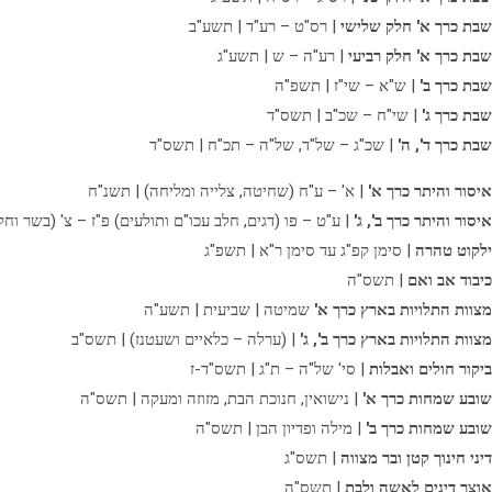
שבת כרך א' חלק שלישי
| רס"ט – רע"ד | תשע"ב
שבת כרך א' חלק רביעי
| רע"ה – ש | תשע"ג
שבת כרך ב'
| ש"א – שי"ז | תשפ"ה
שבת כרך ג'
| שי"ח – שכ"ב | תשס"ד
שבת כרך ד', ה'
| שכ"ג – של"ד, של"ה – תכ"ח | תשס"ד
איסור והיתר כרך א'
| א' – ע"ח (שחיטה, צלייה ומליחה) | תשנ"ח
איסור והיתר כרך ב', ג'
| ע"ט – פו (דגים, חלב עכו"ם ותולעים) פ"ז – צ' (בשר וחל
ילקוט טהרה
| סימן קפ"ג עד סימן ר"א | תשפ"ג
כיבוד אב ואם
| תשס"ה
מצוות התלויות בארץ כרך א'
שמיטה | שביעית | תשע"ה
מצוות התלויות בארץ כרך ב', ג'
| (ערלה – כלאיים ושעטנז) | תשס"ב
ביקור חולים ואבלות
| סי' של"ה – ת"ג | תשס"ד-ז
שובע שמחות כרך א'
| נישואין, חנוכת הבת, מזוזה ומעקה | תשס"ה
שובע שמחות כרך ב'
| מילה ופדיון הבן | תשס"ה
דיני חינוך קטן ובר מצווה
| תשס"ג
אוצר דינים לאשה ולבת
| תשס"ה