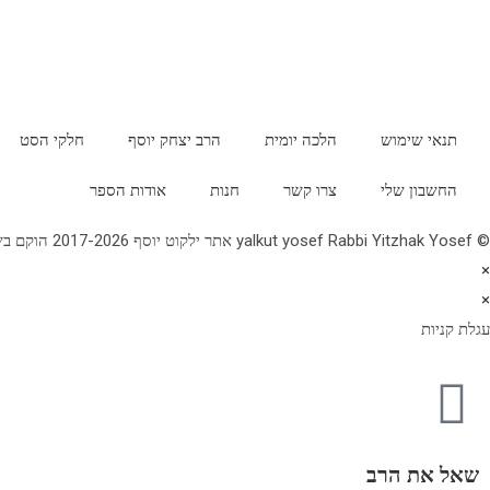
תנאי שימוש
הלכה יומית
הרב יצחק יוסף
חלקי הסט
החשבון שלי
צרו קשר
חנות
אודות הספר
© yalkut yosef Rabbi Yitzhak Yosef אתר ילקוט יוסף 2017-2026 הוקם בשנת תשע"ז - באתר הלכה יומית • עלון עין יצחק • גלריה • ספרי מרן הראש"ל • השיעור השבועי 077-2249906
×
×
עגלת קניות
שאל את הרב