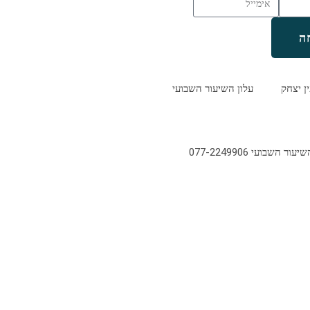
ה
ין יצחק
עלון השיעור השבועי