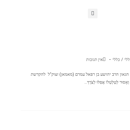
ללי
/
כללי
אין תגובות
 הגאון הרב יהושע בן רפאל עמרם (מאמאן) זצוק"ל להקדשת
ָסוּר לְטַלְטְלוֹ אֲפִלּוּ לְצֹרֶךְ…