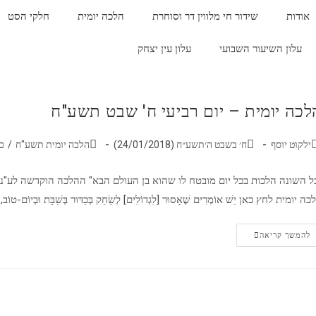
אודות
שידור חי מלווין דר וסוחרת
הלכה יומית
חלקי הסט
עלון השיעור השבועי
עלון עין יצחק
לכה יומית – יום רביעי ח' שבט תשע"ח
ילקוט יוסף
ח׳ בשבט ה׳תשע״ח (24/01/2018)
הלכה יומית תשע"ח
/
כ
ל השונה הלכות בכל יום מובטח לו שהוא בן העולם הבא" ההלכה הוקדשה לע"נ
ה יומית לחץ כאן יֵשׁ אוֹמְרִים שֶׁאָסוּר [לִגְדוֹלִים] לְשַׂחֵק בְּכַדּוּר בְּשַׁבָּת וּבְיוֹם-טוֹב, וְא
להמשך קריאה