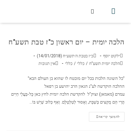
חלקי הסט
עלון עין יצחק
הלכה יומית
עמוד הבית
מכתבי הלכה
שידור חי מלווין דר וסוחרת
עלון השיעור השבועי
הלכה יומית – יום ראשון כ"ז טבת תשע"ח
ילקוט יוסף
כ״ז בטבת ה׳תשע״ח (14/01/2018)
הלכה יומית תשע"ח
/
כללי
/
כללי
אין תגובות
"כל השונה הלכות בכל יום מובטח לו שהוא בן העולם הבא"
ההלכה הוקדשה לע"נ הגאון הרב יהושע בן רפאל
עמרם (מאמאן) זצוק"ל להקדשת הלכה יומית לחץ כאן כָּל-בַּעֲלֵי חַיִּים
הֲרֵי הֵם מֻקְצִים בְּשַׁבָּת, וְאָסוּר לְטַלְטְלָם. וְאַף כְּלוּב שֶׁיֵּשׁ בּוֹ…
להמשך קריאה