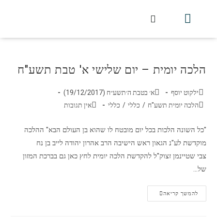
חלקי הסט
עלון עין יצחק
הלכה יומית
עמוד הבית
מכתבי הלכה
שידור חי מלווין דר וסוחרת
עלון השיעור השבועי
הלכה יומית – יום שלישי א' טבת תשע"ח
ילקוט יוסף
א׳ בטבת ה׳תשע״ח (19/12/2017)
הלכה יומית תשע"ח
/
כללי
/
כללי
אין תגובות
"כל השונה הלכות בכל יום מובטח לו שהוא בן העולם הבא" ההלכה
מוקדשת לע"נ הגאון ראש הישיבה הרב אהרון יהודה לייב בן נח
צבי שטיינמן זצוק"ל להקדשת הלכה יומית לחץ כאן גם בברכת המזון
של…
להמשך קריאה