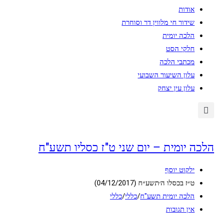
אודות
שידור חי מלווין דר וסוחרת
הלכה יומית
חלקי הסט
מכתבי הלכה
עלון השיעור השבועי
עלון עין יצחק
הלכה יומית – יום שני ט"ז כסליו תשע"ח
מחבר:
ילקוט יוסף
פורסם:
ט״ז בכסלו ה׳תשע״ח (04/12/2017)
קטגוריה:
הלכה יומית תשע"ח
/
כללי
/
כללי
תגובות:
אין תגובות