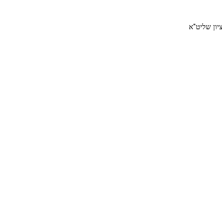
יון שליט"א