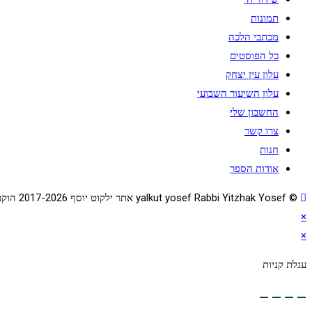
תמונות
מכתבי הלכה
כל הפוסטים
עלון עין יצחק
עלון השיעור השבועי
החשבון שלי
צרו קשר
חנות
אודות הספר
© yalkut yosef Rabbi Yitzhak Yosef אתר ילקוט יוסף 2017-2026 הוקם בשנת תשע"ז - באתר הלכה יומית • עלון עין יצחק • גלריה • ספרי מרן הראש"ל • השיעור השבועי 077-2249906
×
×
עגלת קניות