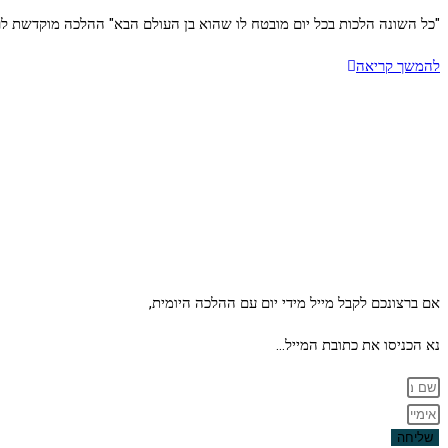
"כל השונה הלכות בכל יום מובטח לו שהוא בן העולם הבא" ההלכה מוקדשת לרפואת הרב
הלכה
להמשך קריאה
יומית
–
יום
שני
ט"ז
כסליו
תשע"ח
אם ברצונכם לקבל מייל מידי יום עם ההלכה היומית,
נא הכניסו את כתובת המייל…
שליחה