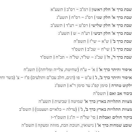
שבת כרך א' חלק ראשון
| רמ"ב – רס"ב | תשע"א
שבת כרך א' חלק שני
| רס"ג – רס"ח | תשע"ג
שבת כרך א' חלק שלישי
| רס"ט – רע"ד | תשע"ב
שבת כרך א' חלק רביעי
| רע"ה – ש | תשע"ג
שבת כרך ב'
| ש"א – שי"ז | תשפ"ה
שבת כרך ג'
| שי"ח – שכ"ב | תשס"ד
שבת כרך ד', ה'
| שכ"ג – של"ד, של"ה – תכ"ח | תשס"ד
איסור והיתר כרך א'
| א' – ע"ח (שחיטה, צלייה ומליחה) | תשנ"ח
איסור והיתר כרך ב', ג'
| ע"ט – פו (דגים, חלב עכו"ם ותולעים) פ"ז – צ' (בשר וחל
ילקוט טהרה
| סימן קפ"ג עד סימן ר"א | תשפ"ג
כיבוד אב ואם
| תשס"ה
מצוות התלויות בארץ כרך א'
שמיטה | שביעית | תשע"ה
מצוות התלויות בארץ כרך ב', ג'
| (ערלה – כלאיים ושעטנז) | תשס"ב
ביקור חולים ואבלות
| סי' של"ה – ת"ג | תשס"ד-ז
שובע שמחות כרך א'
| נישואין, חנוכת הבת, מזוזה ומעקה | תשס"ה