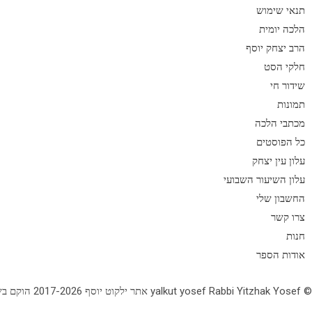
תנאי שימוש
הלכה יומית
הרב יצחק יוסף
חלקי הסט
שידור חי
תמונות
מכתבי הלכה
כל הפוסטים
עלון עין יצחק
עלון השיעור השבועי
החשבון שלי
צרו קשר
חנות
אודות הספר
© yalkut yosef Rabbi Yitzhak Yosef אתר ילקוט יוסף 2017-2026 הוקם בשנת תשע"ז - באתר הלכה יומית • עלון עין יצחק • גלריה • ספרי מרן הראש"ל • השיעור השבועי 077-2249906