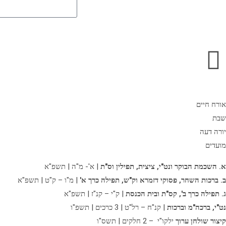
אורח חיים
שבת
יורה דעה
מועדים
א. השכמת הבוקר ונט"י, ציצית, תפילין וס"ת
| א'- מ"ה | תשפ"א
ב. ברכות השחר, פסוקי דזמרא וק"ש, תפילה כרך א'
| מ"ו – ק"ט | תשפ"א
ג. תפילה כרך ב',
קס"ת ובית הכנסת
| ק"י – קנ"ז | תשפ"א
נט"י, ברכה"מ וברכות
| קנ"ח – רל"ט | 3 כרכים | תשפ"ו
קיצור שולחן ערוך
ילקו"י – 2 חלקים | תשס"ו