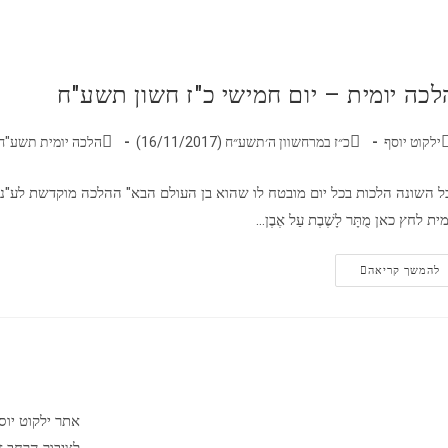
לכה יומית – יום חמישי כ"ז חשון תשע"ח
ילקוט יוסף
כ״ז במרחשוון ה׳תשע״ח (16/11/2017)
הלכה יומית תשע"ח
ל השונה הלכות בכל יום מובטח לו שהוא בן העולם הבא" ההלכה מוקדשת לע"נ מר
מית לחץ כאן מֻתָּר לָשֶׁבֶת עַל אֶבֶן…
להמשך קריאה
אתר ילקוט יו