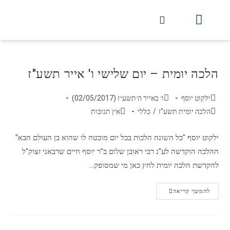
חלקי הסט
עלון עין יצחק
הלכה יומית
עמוד הבית
מכתבי הלכה
שידור חי מלווין דר וסוחרת
עלון השיעור השבועי
הלכה יומית – יום שלישי ו' אייר תשע"ז
ילקוט יוסף
ו׳ באייר ה׳תשע״ז (02/05/2017)
הלכה יומית תשע"ז
/
כללי
אין תגובות
ילקוט יוסף "כל השונה הלכות בכל יום מובטח לו שהוא בן העולם הבא"
ההלכה הוקדשה לע"נ רבי ראובן שלום ב"ר יוסף חיים שרבאני זצוק"ל
להקדשת הלכה יומית לחץ כאן מי שמסופק…
להמשך קריאה