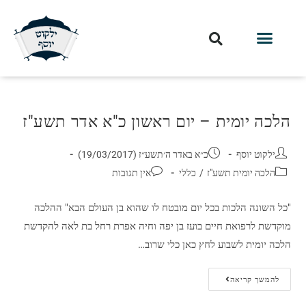
חלקי הסט
עלון עין יצחק
הלכה יומית
עמוד הבית
מכתבי הלכה
שידור חי מלווין דר וסוחרת
עלון השיעור השבועי
הלכה יומית – יום ראשון כ"א אדר תשע"ז
ילקוט יוסף
כ״א באדר ה׳תשע״ז (19/03/2017)
הלכה יומית תשע"ז
/
כללי
אין תגובות
"כל השונה הלכות בכל יום מובטח לו שהוא בן העולם הבא" ההלכה
מוקדשת לרפואת חיים בועז בן יפה וחיה אפרת רחל בת לאה להקדשת
הלכה יומית לשבוע לחץ כאן כלי שרוב…
להמשך קריאה